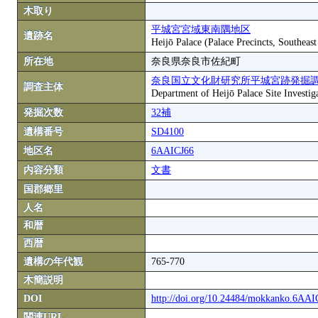
木取り
平城宮宮域東南隅地区
遺跡名
Heijō Palace (Palace Precincts, Southeas
所在地
奈良県奈良市佐紀町
奈良国立文化財研究所平城宮跡発掘
調査主体
Department of Heijō Palace Site Investiga
発掘次数
32補
遺構番号
SD4100
地区名
6AAICJ66
内容分類
文書
国郡郷里
人名
和暦
西暦
遺構の年代観
765-770
木簡説明
DOI
http://doi.org/10.24484/mokkanko.6AA
関連URL