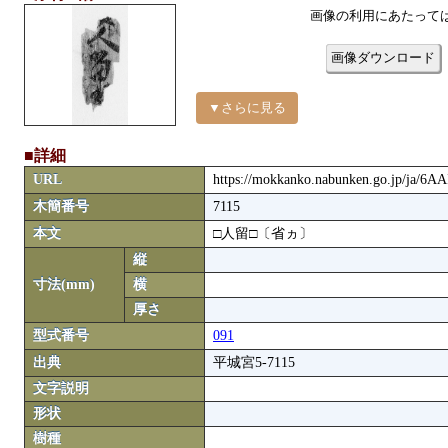
画像の利用にあたって
画像ダウンロード
▼さらに見る
■詳細
URL
https://mokkanko.nabunken.go.jp/ja/6A
木簡番号
7115
本文
□人留□〔省ヵ〕
縦
寸法(mm)
横
厚さ
型式番号
091
出典
平城宮5-7115
文字説明
形状
樹種