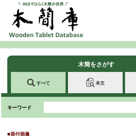
木簡をさがす
すべて
本文
キーワード
■添付画像