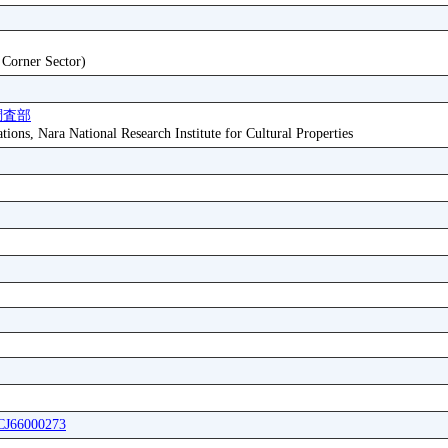
t Corner Sector)
調査部
tions, Nara National Research Institute for Cultural Properties
ICJ66000273