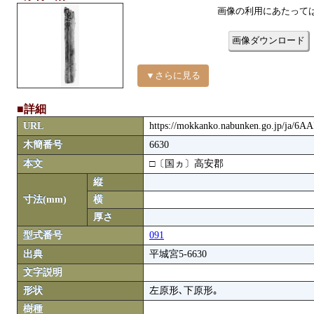
画像の利用にあたって
画像ダウンロード
▼さらに見る
■詳細
URL
https://mokkanko.nabunken.go.jp/ja/6A
木簡番号
6630
本文
□〔国ヵ〕高安郡
縦
寸法(mm)
横
厚さ
型式番号
091
出典
平城宮5-6630
文字説明
形状
左原形､下原形｡
樹種