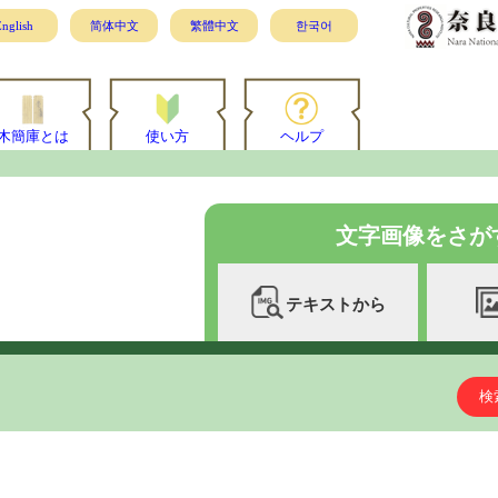
nglish
简体中文
繁體中文
한국어
木簡庫とは
使い方
ヘルプ
文字画像をさが
テキストから
検