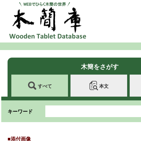
木簡をさがす
すべて
本文
キーワード
■添付画像