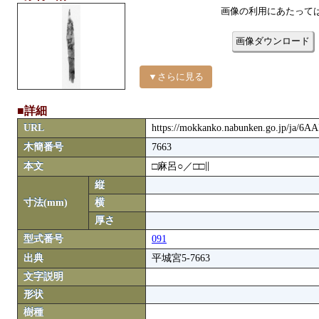
画像の利用にあたって
画像ダウンロード
▼さらに見る
■詳細
URL
https://mokkanko.nabunken.go.jp/ja/6A
木簡番号
7663
本文
□麻呂○／□□∥
縦
寸法(mm)
横
厚さ
型式番号
091
出典
平城宮5-7663
文字説明
形状
樹種