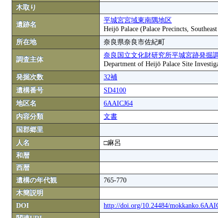
木取り
平城宮宮域東南隅地区
遺跡名
Heijō Palace (Palace Precincts, Southeas
所在地
奈良県奈良市佐紀町
奈良国立文化財研究所平城宮跡発掘
調査主体
Department of Heijō Palace Site Investiga
発掘次数
32補
遺構番号
SD4100
地区名
6AAICJ64
内容分類
文書
国郡郷里
人名
□麻呂
和暦
西暦
遺構の年代観
765-770
木簡説明
DOI
http://doi.org/10.24484/mokkanko.6AA