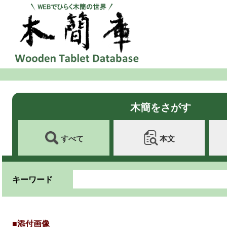
木簡をさがす
すべて
本文
キーワード
■添付画像