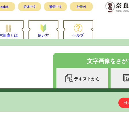
nglish
简体中文
繁體中文
한국어
木簡庫とは
使い方
ヘルプ
文字画像をさが
テキストから
検