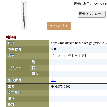
画像の利用にあたって
画像ダウンロード
▼さらに見る
■詳細
URL
https://mokkanko.nabunken.go.jp/ja/6A
木簡番号
6902
本文
〈〉／□□〔年廿ヵ〕五∥
縦
寸法(mm)
横
厚さ
型式番号
091
出典
平城宮5-6902
文字説明
形状
樹種