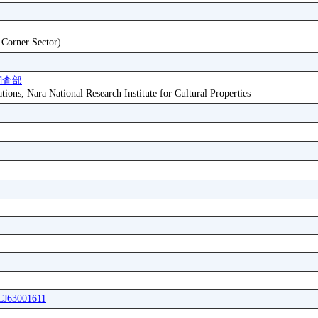
t Corner Sector)
調査部
tions, Nara National Research Institute for Cultural Properties
ICJ63001611