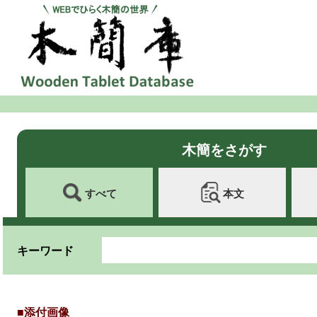
木簡をさがす
すべて
本文
キーワード
■添付画像