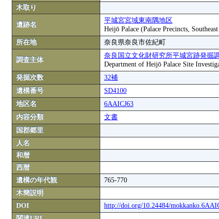
木取り
平城宮宮域東南隅地区
遺跡名
Heijō Palace (Palace Precincts, Southeas
所在地
奈良県奈良市佐紀町
奈良国立文化財研究所平城宮跡発掘
調査主体
Department of Heijō Palace Site Investiga
発掘次数
32補
遺構番号
SD4100
地区名
6AAICJ63
内容分類
文書
国郡郷里
人名
和暦
西暦
遺構の年代観
765-770
木簡説明
DOI
http://doi.org/10.24484/mokkanko.6AA
関連URL