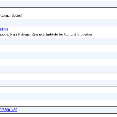
t Corner Sector)
調査部
tions, Nara National Research Institute for Cultural Properties
ICJ63001439