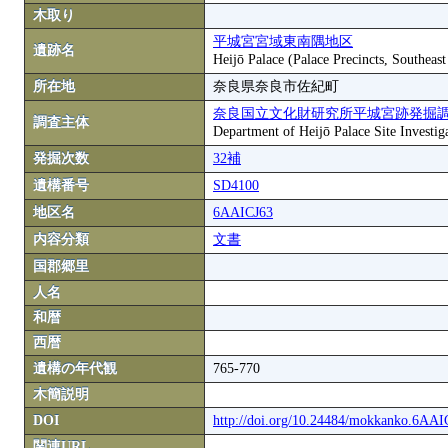
木取り
平城宮宮域東南隅地区
遺跡名
Heijō Palace (Palace Precincts, Southeas
所在地
奈良県奈良市佐紀町
奈良国立文化財研究所平城宮跡発掘
調査主体
Department of Heijō Palace Site Investiga
発掘次数
32補
遺構番号
SD4100
地区名
6AAICJ63
内容分類
文書
国郡郷里
人名
和暦
西暦
遺構の年代観
765-770
木簡説明
DOI
http://doi.org/10.24484/mokkanko.6AA
関連URL