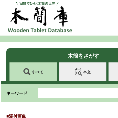
木簡をさがす
すべて
本文
キーワード
■添付画像