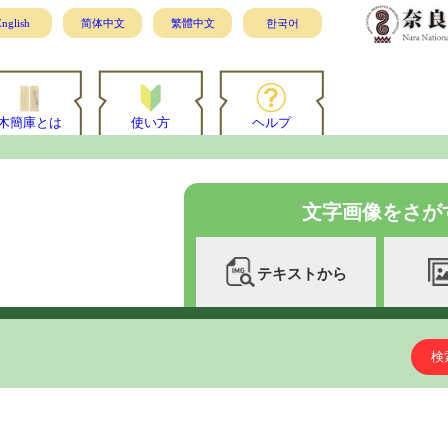
nglish
简体中文
繁體中文
한국어
木簡庫とは
使い方
ヘルプ
文字画像をさが
テキストから
検