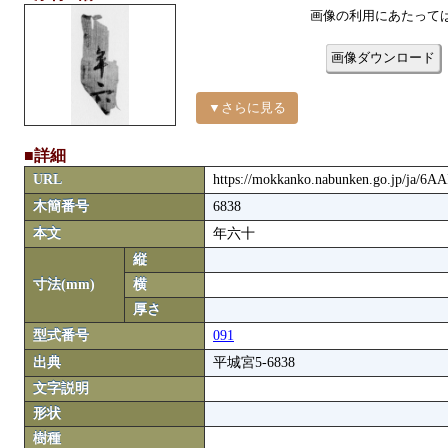
画像の利用にあたって
画像ダウンロード
▼さらに見る
■詳細
URL
https://mokkanko.nabunken.go.jp/ja/6A
木簡番号
6838
本文
年六十
縦
寸法(mm)
横
厚さ
型式番号
091
出典
平城宮5-6838
文字説明
形状
樹種