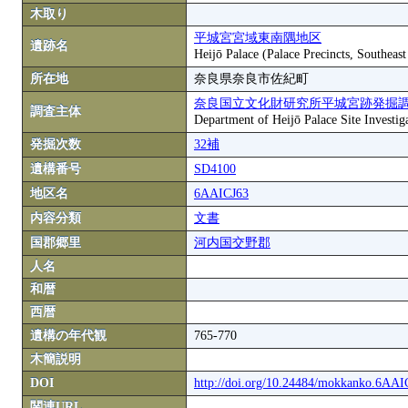
木取り
平城宮宮域東南隅地区
遺跡名
Heijō Palace (Palace Precincts, Southeas
所在地
奈良県奈良市佐紀町
奈良国立文化財研究所平城宮跡発掘
調査主体
Department of Heijō Palace Site Investiga
発掘次数
32補
遺構番号
SD4100
地区名
6AAICJ63
内容分類
文書
国郡郷里
河内国交野郡
人名
和暦
西暦
遺構の年代観
765-770
木簡説明
DOI
http://doi.org/10.24484/mokkanko.6AA
関連URL