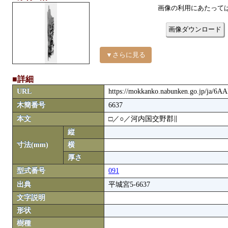
画像の利用にあたって
画像ダウンロード
▼さらに見る
■詳細
URL
https://mokkanko.nabunken.go.jp/ja/6A
木簡番号
6637
本文
□／○／河内国交野郡∥
縦
寸法(mm)
横
厚さ
型式番号
091
出典
平城宮5-6637
文字説明
形状
樹種