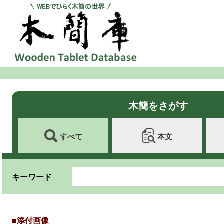
木簡をさがす
すべて
本文
キーワード
■添付画像