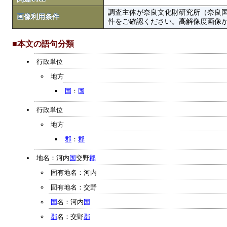
調査主体が奈良文化財研究所（奈良
画像利用条件
件をご確認ください。高解像度画像がColbase
■本文の語句分類
行政単位
地方
国
：
国
行政単位
地方
郡
：
郡
地名：河内
国
交野
郡
固有地名：河内
固有地名：交野
国
名：河内
国
郡
名：交野
郡