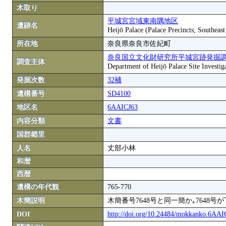
木取り
平城宮宮域東南隅地区
遺跡名
Heijō Palace (Palace Precincts, Southeas
所在地
奈良県奈良市佐紀町
奈良国立文化財研究所平城宮跡発掘
調査主体
Department of Heijō Palace Site Investiga
発掘次数
32補
遺構番号
SD4100
地区名
6AAICJ63
内容分類
文書
国郡郷里
人名
丈部小林
和暦
西暦
遺構の年代観
765-770
木簡説明
木簡番号7648号と同一簡か｡7648
DOI
http://doi.org/10.24484/mokkanko.6AA