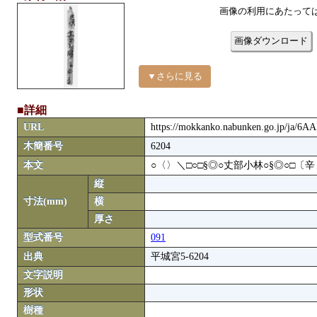
画像の利用にあたって
画像ダウンロード
▼さらに見る
■詳細
URL
https://mokkanko.nabunken.go.jp/ja/6A
木簡番号
6204
本文
○〈〉＼□○□§◎○丈部小林○§◎○□〔
縦
寸法(mm)
横
厚さ
型式番号
091
出典
平城宮5-6204
文字説明
形状
樹種