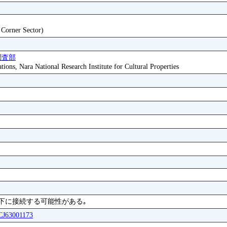
t Corner Sector)
調査部
tions, Nara National Research Institute for Cultural Properties
号が下に接続する可能性がある｡
ICJ63001173