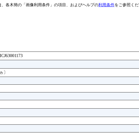
は、各木簡の「画像利用条件」の項目、およびヘルプの
利用条件
をご参照くだ
AICJ63001173
辛ヵ〕