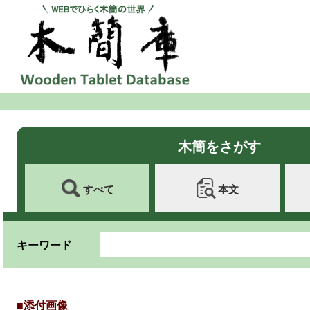
木簡をさがす
すべて
本文
キーワード
■添付画像