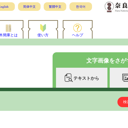
nglish
简体中文
繁體中文
한국어
木簡庫とは
使い方
ヘルプ
文字画像をさが
テキストから
検