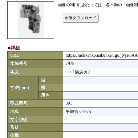
画像の利用にあたっては、各木簡の「画像利
画像ダウンロード
■詳細
URL
https://mokkanko.nabunken.go.jp/ja/6A
木簡番号
7975
本文
□□〔廣浜ヵ〕
縦
寸法(mm)
横
厚さ
型式番号
091
出典
平城宮5-7975
文字説明
形状
樹種