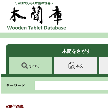
木簡をさがす
すべて
本文
キーワード
■添付画像