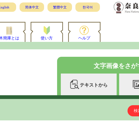
nglish
简体中文
繁體中文
한국어
木簡庫とは
使い方
ヘルプ
文字画像をさが
テキストから
検