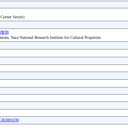
t Corner Sector)
調査部
tions, Nara National Research Institute for Cultural Properties
ICJ63001030