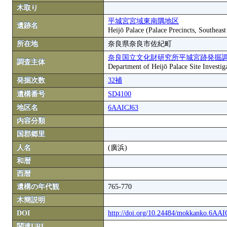
木取り
平城宮宮域東南隅地区
遺跡名
Heijō Palace (Palace Precincts, Southeas
所在地
奈良県奈良市佐紀町
奈良国立文化財研究所平城宮跡発掘
調査主体
Department of Heijō Palace Site Investiga
発掘次数
32補
遺構番号
SD4100
地区名
6AAICJ63
内容分類
国郡郷里
人名
(廣浜)
和暦
西暦
遺構の年代観
765-770
木簡説明
DOI
http://doi.org/10.24484/mokkanko.6AA
関連URL