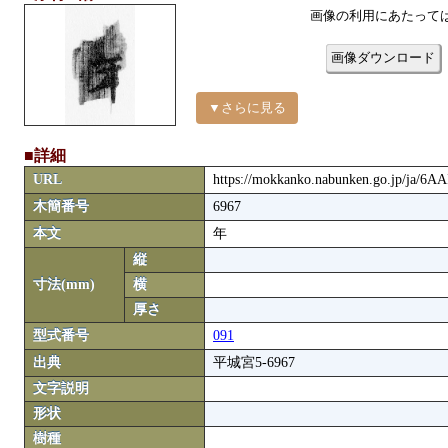
画像の利用にあたって
画像ダウンロード
▼さらに見る
■詳細
URL
https://mokkanko.nabunken.go.jp/ja/6A
木簡番号
6967
本文
年
縦
寸法(mm)
横
厚さ
型式番号
091
出典
平城宮5-6967
文字説明
形状
樹種