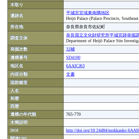
木取り
平城宮宮域東南隅地区
遺跡名
Heijō Palace (Palace Precincts, Southeas
所在地
奈良県奈良市佐紀町
奈良国立文化財研究所平城宮跡発掘
調査主体
Department of Heijō Palace Site Investiga
発掘次数
32補
遺構番号
SD4100
地区名
6AAICJ63
内容分類
文書
国郡郷里
人名
和暦
西暦
遺構の年代観
765-770
木簡説明
DOI
http://doi.org/10.24484/mokkanko.6AA
関連URL