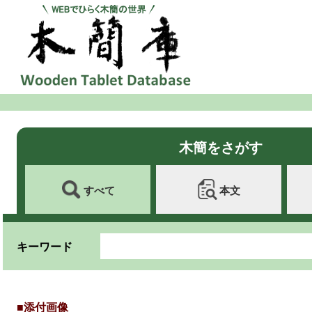
木簡をさがす
すべて
本文
キーワード
■添付画像