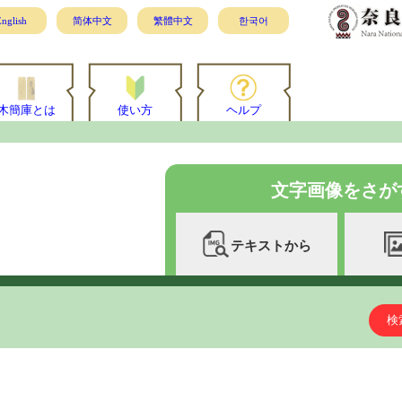
nglish
简体中文
繁體中文
한국어
木簡庫とは
使い方
ヘルプ
文字画像をさが
テキストから
検