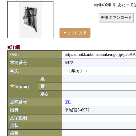
画像の利用にあたって
画像ダウンロード
▼さらに見る
■詳細
URL
https://mokkanko.nabunken.go.jp/ja/6A
木簡番号
6972
本文
□〔年ヵ〕□
縦
寸法(mm)
横
厚さ
型式番号
091
出典
平城宮5-6972
文字説明
形状
樹種