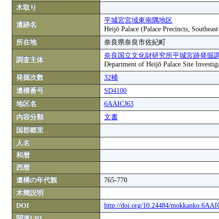
木取り
平城宮宮域東南隅地区
遺跡名
Heijō Palace (Palace Precincts, Southeas
所在地
奈良県奈良市佐紀町
奈良国立文化財研究所平城宮跡発掘
調査主体
Department of Heijō Palace Site Investiga
発掘次数
32補
遺構番号
SD4100
地区名
6AAICJ63
内容分類
文書
国郡郷里
人名
和暦
西暦
遺構の年代観
765-770
木簡説明
DOI
http://doi.org/10.24484/mokkanko.6AA
関連URL