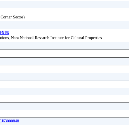
t Corner Sector)
調査部
tions, Nara National Research Institute for Cultural Properties
ICJ63000848