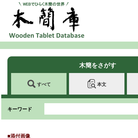
木簡をさがす
すべて
本文
キーワード
■添付画像