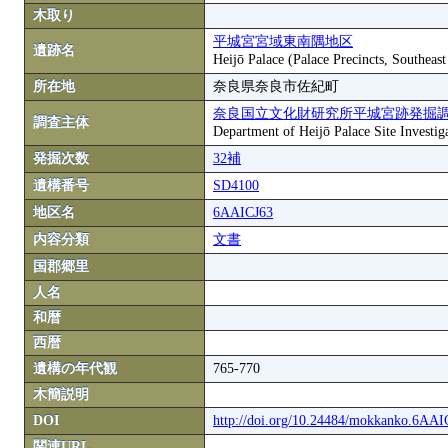
木取り
平城宮宮域東南隅地区
遺跡名
Heijō Palace (Palace Precincts, Southeas
所在地
奈良県奈良市佐紀町
奈良国立文化財研究所平城宮跡発掘
調査主体
Department of Heijō Palace Site Investiga
発掘次数
32補
遺構番号
SD4100
地区名
6AAICJ63
内容分類
文書
国郡郷里
人名
和暦
西暦
遺構の年代観
765-770
木簡説明
DOI
http://doi.org/10.24484/mokkanko.6AA
関連URL