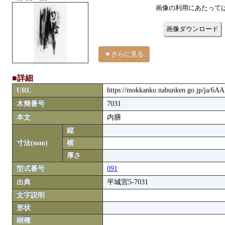
画像の利用にあたって
画像ダウンロード
▼さらに見る
■詳細
URL
https://mokkanko.nabunken.go.jp/ja/6A
木簡番号
7031
本文
内膳
縦
寸法(mm)
横
厚さ
型式番号
091
出典
平城宮5-7031
文字説明
形状
樹種