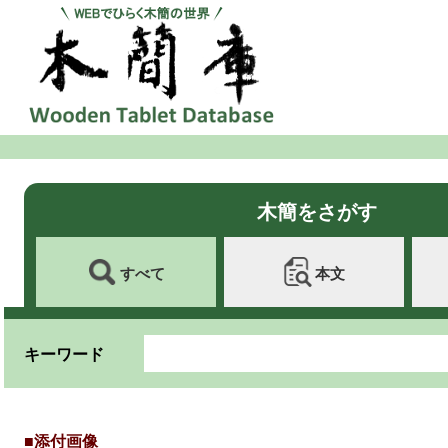
木簡をさがす
すべて
本文
キーワード
■添付画像