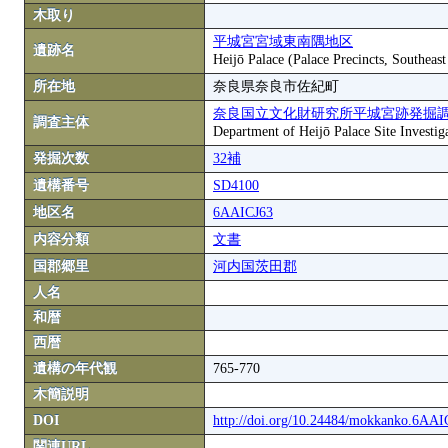
木取り
平城宮宮域東南隅地区
遺跡名
Heijō Palace (Palace Precincts, Southeas
所在地
奈良県奈良市佐紀町
奈良国立文化財研究所平城宮跡発掘
調査主体
Department of Heijō Palace Site Investiga
発掘次数
32補
遺構番号
SD4100
地区名
6AAICJ63
内容分類
文書
国郡郷里
河内国茨田郡
人名
和暦
西暦
遺構の年代観
765-770
木簡説明
DOI
http://doi.org/10.24484/mokkanko.6AA
関連URL