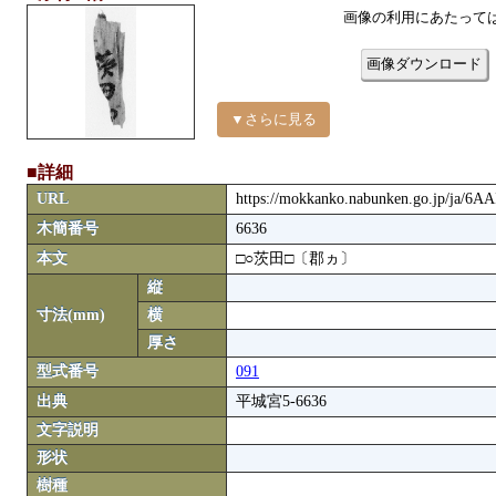
画像の利用にあたって
画像ダウンロード
▼さらに見る
■詳細
URL
https://mokkanko.nabunken.go.jp/ja/6A
木簡番号
6636
本文
□○茨田□〔郡ヵ〕
縦
寸法(mm)
横
厚さ
型式番号
091
出典
平城宮5-6636
文字説明
形状
樹種