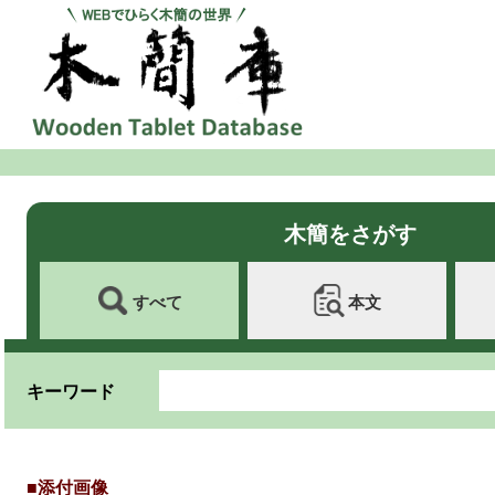
木簡をさがす
すべて
本文
キーワード
■添付画像