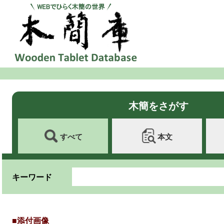
木簡をさがす
すべて
本文
キーワード
■添付画像