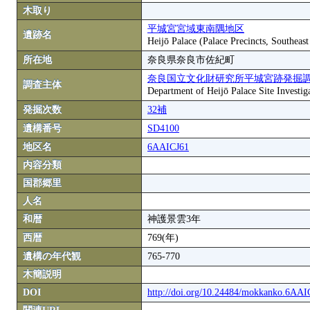
木取り
平城宮宮域東南隅地区
遺跡名
Heijō Palace (Palace Precincts, Southeas
所在地
奈良県奈良市佐紀町
奈良国立文化財研究所平城宮跡発掘
調査主体
Department of Heijō Palace Site Investiga
発掘次数
32補
遺構番号
SD4100
地区名
6AAICJ61
内容分類
国郡郷里
人名
和暦
神護景雲3年
西暦
769(年)
遺構の年代観
765-770
木簡説明
DOI
http://doi.org/10.24484/mokkanko.6AA