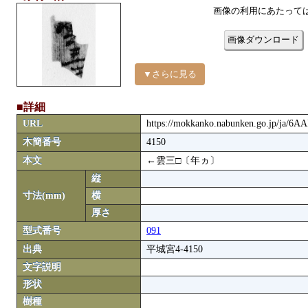
画像の利用にあたって
画像ダウンロード
▼さらに見る
■詳細
URL
https://mokkanko.nabunken.go.jp/ja/6A
木簡番号
4150
本文
←雲三□〔年ヵ〕
縦
寸法(mm)
横
厚さ
型式番号
091
出典
平城宮4-4150
文字説明
形状
樹種