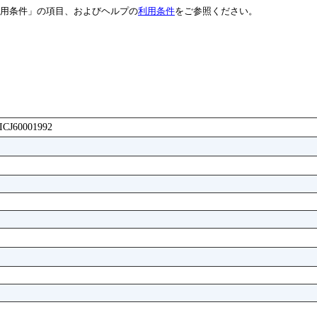
用条件」の項目、およびヘルプの
利用条件
をご参照ください。
AICJ60001992