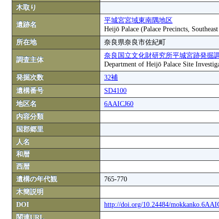
木取り
平城宮宮域東南隅地区
遺跡名
Heijō Palace (Palace Precincts, Southeas
所在地
奈良県奈良市佐紀町
奈良国立文化財研究所平城宮跡発掘
調査主体
Department of Heijō Palace Site Investiga
発掘次数
32補
遺構番号
SD4100
地区名
6AAICJ60
内容分類
国郡郷里
人名
和暦
西暦
遺構の年代観
765-770
木簡説明
DOI
http://doi.org/10.24484/mokkanko.6AA
関連URL