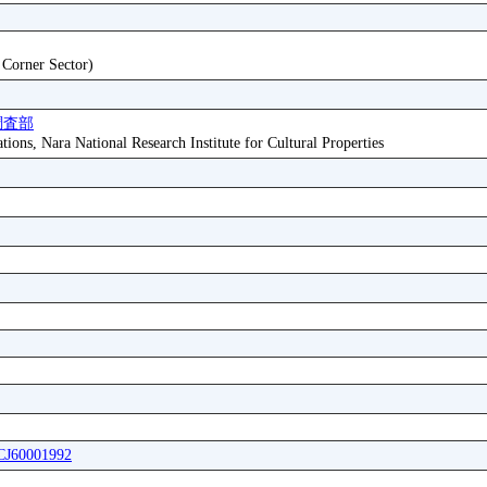
t Corner Sector)
調査部
tions, Nara National Research Institute for Cultural Properties
ICJ60001992