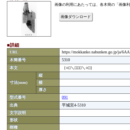
画像の利用にあたっては、各木簡の「画像利
画像ダウンロード
■詳細
URL
https://mokkanko.nabunken.go.jp/ja/6A
木簡番号
5310
本文
｛○□＼□□□＼○□｝
縦
寸法(mm)
横
厚さ
型式番号
091
出典
平城宮4-5310
文字説明
形状
樹種