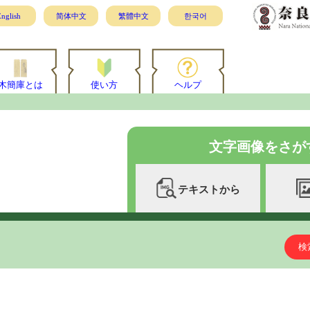
nglish
简体中文
繁體中文
한국어
木簡庫とは
使い方
ヘルプ
文字画像をさが
テキストから
検