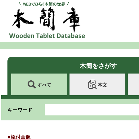
木簡をさがす
すべて
本文
キーワード
■添付画像