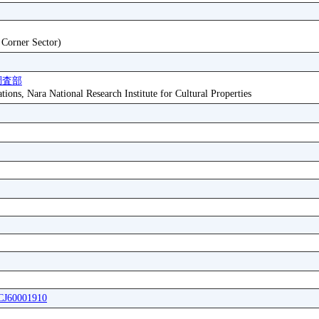
t Corner Sector)
調査部
tions, Nara National Research Institute for Cultural Properties
ICJ60001910