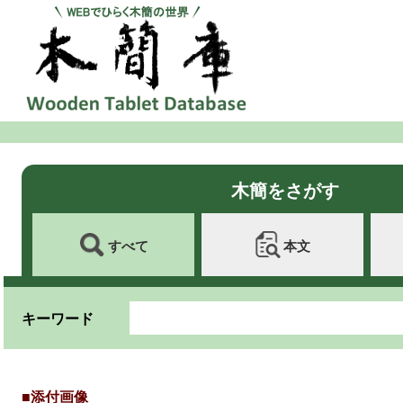
木簡をさがす
すべて
本文
キーワード
■添付画像