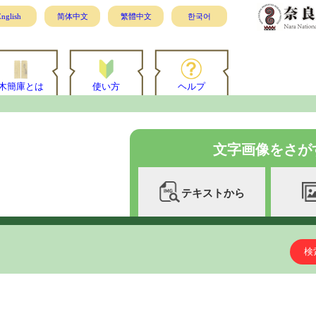
nglish
简体中文
繁體中文
한국어
木簡庫とは
使い方
ヘルプ
文字画像をさが
テキストから
検