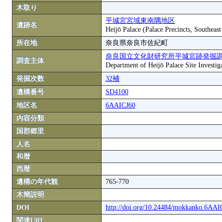
木取り
平城宮宮域東南隅地区
遺跡名
Heijō Palace (Palace Precincts, Southeas
所在地
奈良県奈良市佐紀町
奈良国立文化財研究所平城宮跡発掘
調査主体
Department of Heijō Palace Site Investiga
発掘次数
32補
遺構番号
SD4100
地区名
6AAICJ60
内容分類
国郡郷里
人名
和暦
西暦
遺構の年代観
765-770
木簡説明
DOI
http://doi.org/10.24484/mokkanko.6AA
関連URL