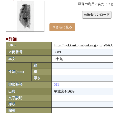
画像の利用にあたって
画像ダウンロード
▼さらに見る
■詳細
URL
https://mokkanko.nabunken.go.jp/ja/6A
木簡番号
5689
本文
□十九
縦
寸法(mm)
横
厚さ
型式番号
091
出典
平城宮4-5689
文字説明
形状
樹種