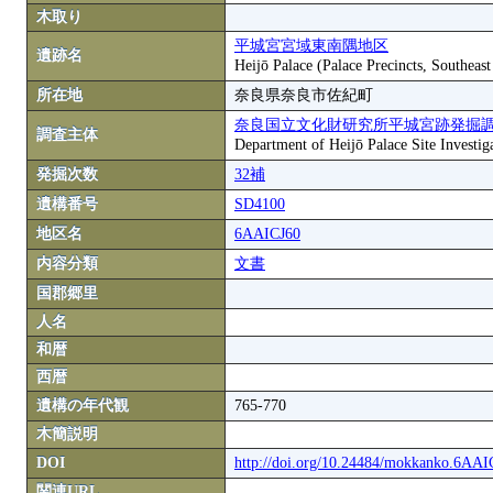
木取り
平城宮宮域東南隅地区
遺跡名
Heijō Palace (Palace Precincts, Southeas
所在地
奈良県奈良市佐紀町
奈良国立文化財研究所平城宮跡発掘
調査主体
Department of Heijō Palace Site Investiga
発掘次数
32補
遺構番号
SD4100
地区名
6AAICJ60
内容分類
文書
国郡郷里
人名
和暦
西暦
遺構の年代観
765-770
木簡説明
DOI
http://doi.org/10.24484/mokkanko.6AA
関連URL