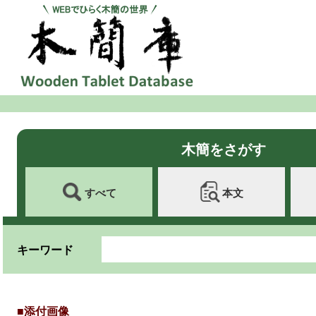
木簡をさがす
すべて
本文
キーワード
■添付画像