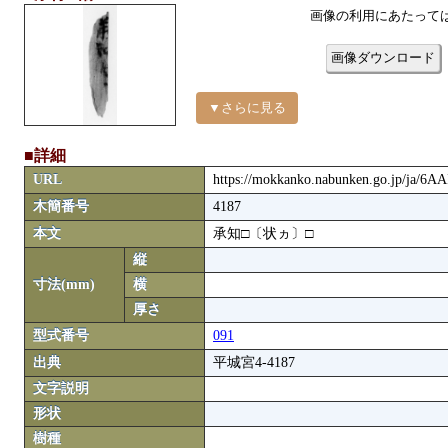
画像の利用にあたって
画像ダウンロード
▼さらに見る
■詳細
URL
https://mokkanko.nabunken.go.jp/ja/6A
木簡番号
4187
本文
承知□〔状ヵ〕□
縦
寸法(mm)
横
厚さ
型式番号
091
出典
平城宮4-4187
文字説明
形状
樹種