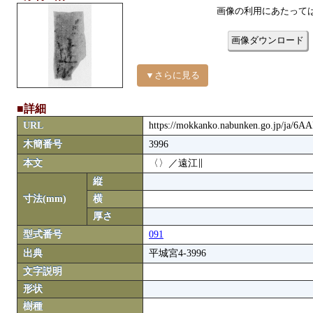
画像の利用にあたって
画像ダウンロード
▼さらに見る
■詳細
URL
https://mokkanko.nabunken.go.jp/ja/6A
木簡番号
3996
本文
〈〉／遠江∥
縦
寸法(mm)
横
厚さ
型式番号
091
出典
平城宮4-3996
文字説明
形状
樹種