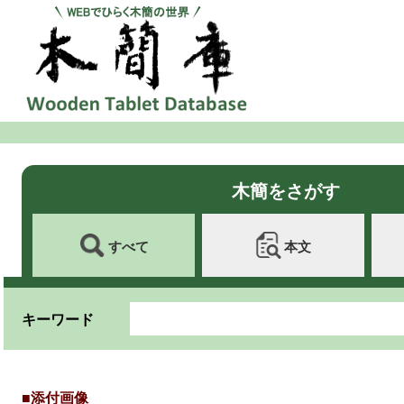
木簡をさがす
すべて
本文
キーワード
■添付画像