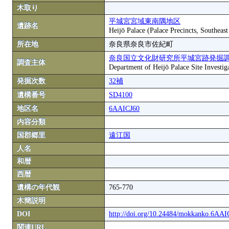
木取り
平城宮宮域東南隅地区
遺跡名
Heijō Palace (Palace Precincts, Southeas
所在地
奈良県奈良市佐紀町
奈良国立文化財研究所平城宮跡発掘
調査主体
Department of Heijō Palace Site Investiga
発掘次数
32補
遺構番号
SD4100
地区名
6AAICJ60
内容分類
国郡郷里
遠江国
人名
和暦
西暦
遺構の年代観
765-770
木簡説明
DOI
http://doi.org/10.24484/mokkanko.6AA
関連URL