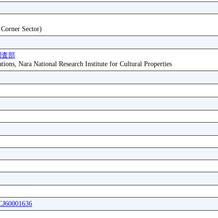
t Corner Sector)
調査部
tions, Nara National Research Institute for Cultural Properties
ICJ60001636