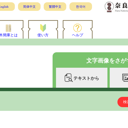
nglish
简体中文
繁體中文
한국어
木簡庫とは
使い方
ヘルプ
文字画像をさが
テキストから
検