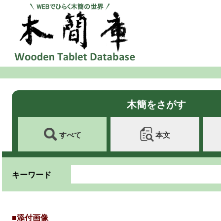
木簡をさがす
すべて
本文
キーワード
■添付画像