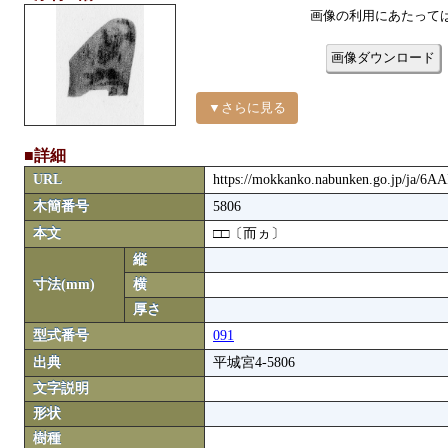
画像の利用にあたって
画像ダウンロード
▼さらに見る
■詳細
URL
https://mokkanko.nabunken.go.jp/ja/6A
木簡番号
5806
本文
□□〔而ヵ〕
縦
寸法(mm)
横
厚さ
型式番号
091
出典
平城宮4-5806
文字説明
形状
樹種