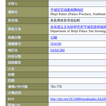
木取り
平城宮宮域東南隅地区
遺跡名
Heijō Palace (Palace Precincts, Southeas
所在地
奈良県奈良市佐紀町
奈良国立文化財研究所平城宮跡発掘
調査主体
Department of Heijō Palace Site Investiga
発掘次数
32補
遺構番号
SD4100
地区名
6AAICJ60
内容分類
国郡郷里
人名
和暦
西暦
遺構の年代観
765-770
木簡説明
DOI
http://doi.org/10.24484/mokkanko.6AA
関連URL