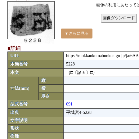
画像の利用にあたって
画像ダウンロード
▼さらに見る
■詳細
URL
https://mokkanko.nabunken.go.jp/ja/6A
木簡番号
5228
本文
｛□〔諸ヵ〕□｝
縦
寸法(mm)
横
厚さ
型式番号
091
出典
平城宮4-5228
文字説明
形状
樹種