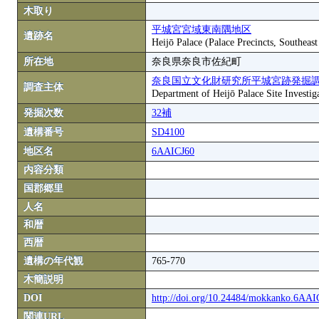
木取り
平城宮宮域東南隅地区
遺跡名
Heijō Palace (Palace Precincts, Southeas
所在地
奈良県奈良市佐紀町
奈良国立文化財研究所平城宮跡発掘
調査主体
Department of Heijō Palace Site Investiga
発掘次数
32補
遺構番号
SD4100
地区名
6AAICJ60
内容分類
国郡郷里
人名
和暦
西暦
遺構の年代観
765-770
木簡説明
DOI
http://doi.org/10.24484/mokkanko.6AA
関連URL