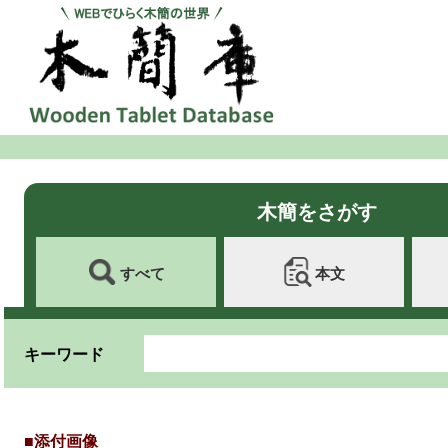
木簡をさがす
すべて
本文
キーワード
■添付画像