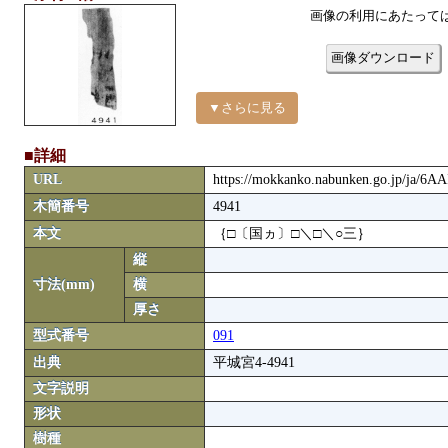
画像の利用にあたって
画像ダウンロード
▼さらに見る
■詳細
URL
https://mokkanko.nabunken.go.jp/ja/6A
木簡番号
4941
本文
｛□〔国ヵ〕□＼□＼○三｝
縦
寸法(mm)
横
厚さ
型式番号
091
出典
平城宮4-4941
文字説明
形状
樹種