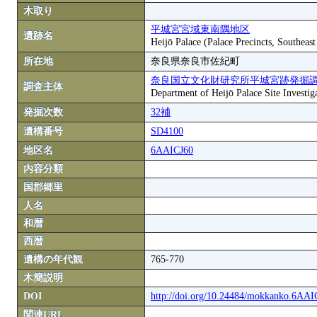
木取り
平城宮宮域東南隅地区
遺跡名
Heijō Palace (Palace Precincts, Southeas
所在地
奈良県奈良市佐紀町
奈良国立文化財研究所平城宮跡発掘
調査主体
Department of Heijō Palace Site Investiga
発掘次数
32補
遺構番号
SD4100
地区名
6AAICJ60
内容分類
国郡郷里
人名
和暦
西暦
遺構の年代観
765-770
木簡説明
DOI
http://doi.org/10.24484/mokkanko.6AA
関連URL