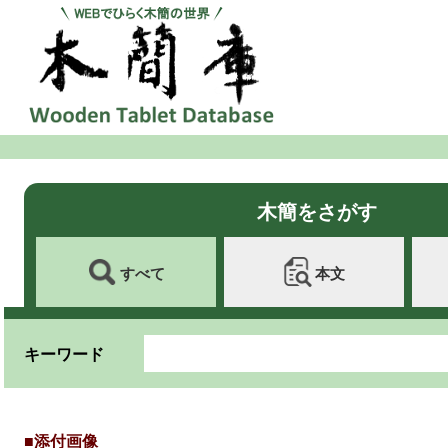
木簡をさがす
すべて
本文
キーワード
■添付画像