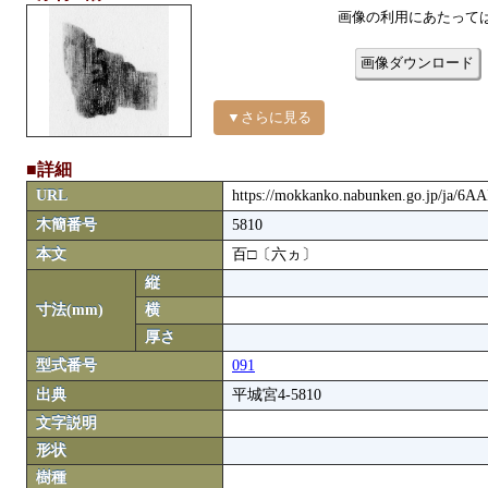
画像の利用にあたって
画像ダウンロード
▼さらに見る
■詳細
URL
https://mokkanko.nabunken.go.jp/ja/6A
木簡番号
5810
本文
百□〔六ヵ〕
縦
寸法(mm)
横
厚さ
型式番号
091
出典
平城宮4-5810
文字説明
形状
樹種