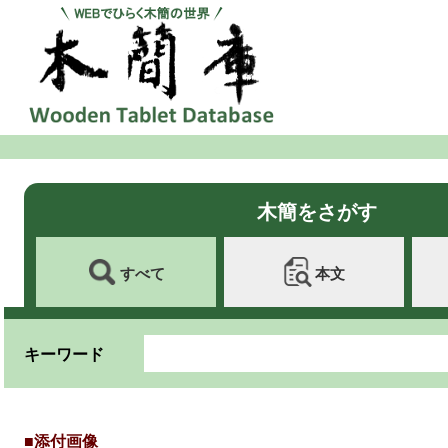
木簡をさがす
すべて
本文
キーワード
■添付画像