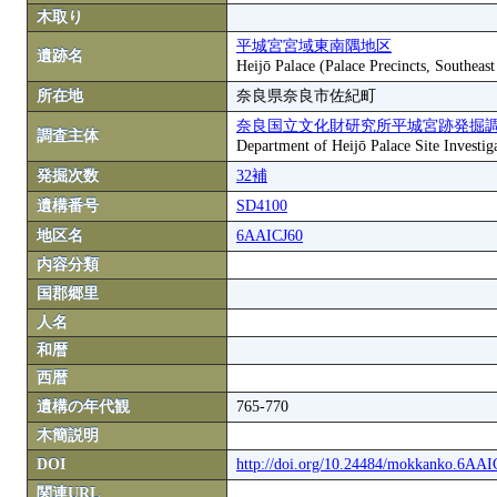
木取り
平城宮宮域東南隅地区
遺跡名
Heijō Palace (Palace Precincts, Southeas
所在地
奈良県奈良市佐紀町
奈良国立文化財研究所平城宮跡発掘
調査主体
Department of Heijō Palace Site Investiga
発掘次数
32補
遺構番号
SD4100
地区名
6AAICJ60
内容分類
国郡郷里
人名
和暦
西暦
遺構の年代観
765-770
木簡説明
DOI
http://doi.org/10.24484/mokkanko.6AA
関連URL