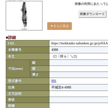
画像の利用にあたって
画像ダウンロード
▼さらに見る
■詳細
URL
https://mokkanko.nabunken.go.jp/ja/6A
木簡番号
4988
本文
｛□〔持ヵ〕＼□｝
縦
寸法(mm)
横
厚さ
型式番号
091
出典
平城宮4-4988
文字説明
形状
樹種