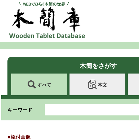
木簡をさがす
すべて
本文
キーワード
■添付画像