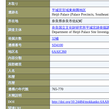
木取り
平城宮宮域東南隅地区
遺跡名
Heijō Palace (Palace Precincts, Southeas
所在地
奈良県奈良市佐紀町
奈良国立文化財研究所平城宮跡発掘
調査主体
Department of Heijō Palace Site Investiga
発掘次数
32補
遺構番号
SD4100
地区名
6AAICJ60
内容分類
国郡郷里
人名
和暦
西暦
遺構の年代観
765-770
木簡説明
DOI
http://doi.org/10.24484/mokkanko.6AA
関連URL