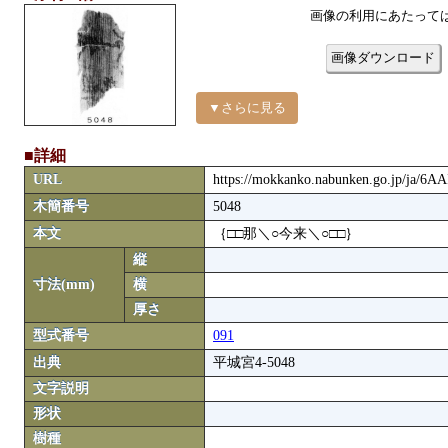
画像の利用にあたって
画像ダウンロード
▼さらに見る
■詳細
URL
https://mokkanko.nabunken.go.jp/ja/6A
木簡番号
5048
本文
｛□□那＼○今来＼○□□｝
縦
寸法(mm)
横
厚さ
型式番号
091
出典
平城宮4-5048
文字説明
形状
樹種