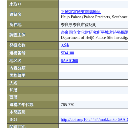
木取り
平城宮宮域東南隅地区
遺跡名
Heijō Palace (Palace Precincts, Southeas
所在地
奈良県奈良市佐紀町
奈良国立文化財研究所平城宮跡発掘
調査主体
Department of Heijō Palace Site Investiga
発掘次数
32補
遺構番号
SD4100
地区名
6AAICJ60
内容分類
国郡郷里
人名
和暦
西暦
遺構の年代観
765-770
木簡説明
DOI
http://doi.org/10.24484/mokkanko.6AA
関連URL