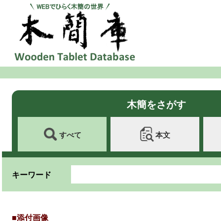
木簡をさがす
すべて
本文
キーワード
■添付画像