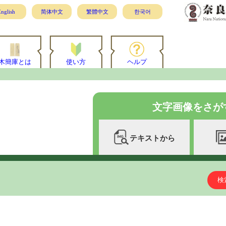
nglish
简体中文
繁體中文
한국어
木簡庫とは
使い方
ヘルプ
文字画像をさが
テキストから
検