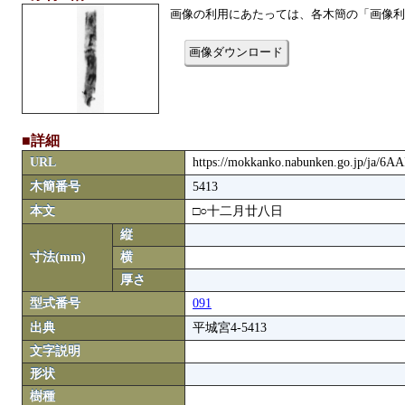
画像の利用にあたっては、各木簡の「画像利
画像ダウンロード
■詳細
URL
https://mokkanko.nabunken.go.jp/ja/6A
木簡番号
5413
本文
□○十二月廿八日
縦
寸法(mm)
横
厚さ
型式番号
091
出典
平城宮4-5413
文字説明
形状
樹種