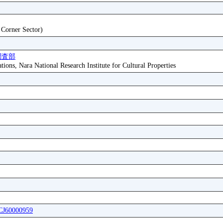
t Corner Sector)
調査部
tions, Nara National Research Institute for Cultural Properties
ICJ60000959