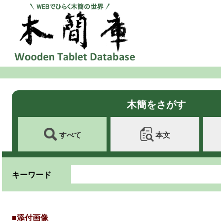
木簡をさがす
すべて
本文
キーワード
■添付画像