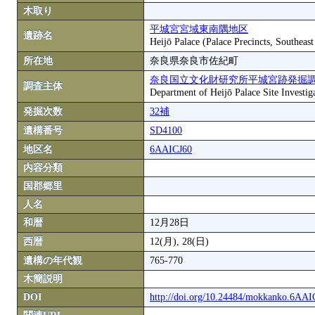
木取り
平城宮宮域東南隅地区
遺跡名
Heijō Palace (Palace Precincts, Southeas
所在地
奈良県奈良市佐紀町
奈良国立文化財研究所平城宮跡発掘
調査主体
Department of Heijō Palace Site Investiga
発掘次数
32補
遺構番号
SD4100
地区名
6AAICJ60
内容分類
国郡郷里
人名
和暦
12月28日
西暦
12(月), 28(日)
遺構の年代観
765-770
木簡説明
DOI
http://doi.org/10.24484/mokkanko.6AA