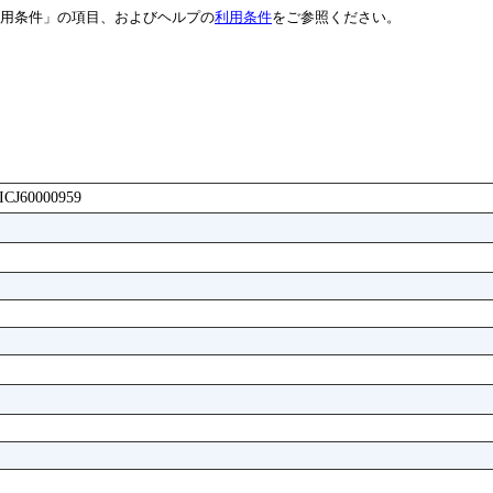
用条件」の項目、およびヘルプの
利用条件
をご参照ください。
AICJ60000959