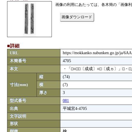
画像の利用にあたっては、各木簡の「画像利
画像ダウンロード
■詳細
URL
https://mokkanko.nabunken.go.jp/ja/6A
木簡番号
4705
本文
・「□○□□〔成成〕○□〔成ヵ〕」□・□
縦
(74)
寸法(mm)
横
(7)
厚さ
3
型式番号
081
出典
平城宮4-4705
文字説明
形状
樹種
檜