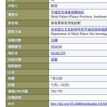
木取り
柾目
平城宮宮域東南隅地区
遺跡名
Heijō Palace (Palace Precincts, Southeas
所在地
奈良県奈良市佐紀町
奈良国立文化財研究所平城宮跡発掘
調査主体
Department of Heijō Palace Site Investiga
発掘次数
32補
遺構番号
SD4100
地区名
6AAICJ59
内容分類
習書
国郡郷里
人名
和暦
*月12日
西暦
*(月), 12(日)
遺構の年代観
765-770
木簡説明
DOI
http://doi.org/10.24484/mokkanko.6AA