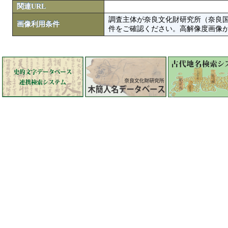
関連URL
調査主体が奈良文化財研究所（奈良
画像利用条件
件をご確認ください。高解像度画像がColbase