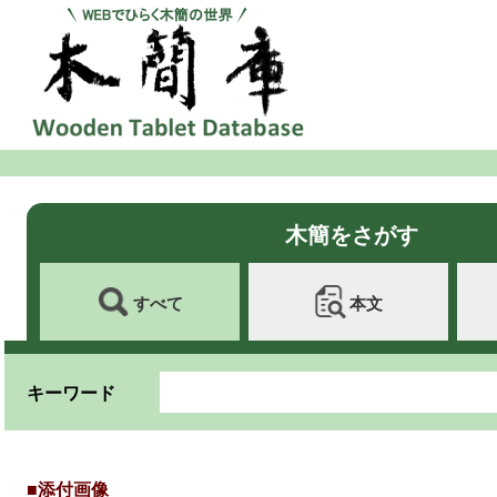
木簡をさがす
すべて
本文
キーワード
■添付画像