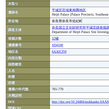
木取り
平城宮宮域東南隅地区
遺跡名
Heijō Palace (Palace Precincts, Southeas
所在地
奈良県奈良市佐紀町
奈良国立文化財研究所平城宮跡発掘
調査主体
Department of Heijō Palace Site Investiga
発掘次数
32補
遺構番号
SD4100
地区名
6AAICJ59
内容分類
国郡郷里
人名
和暦
西暦
遺構の年代観
765-770
木簡説明
DOI
http://doi.org/10.24484/mokkanko.6AA
関連URL