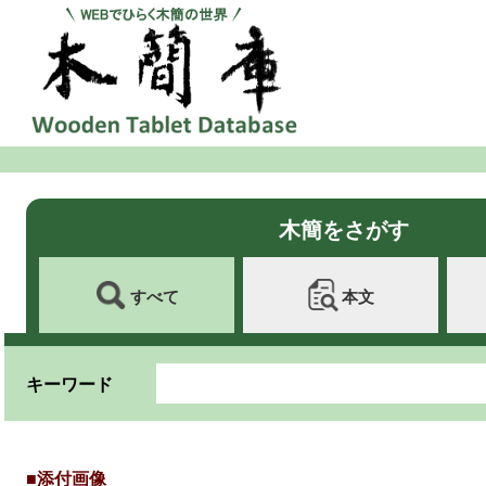
木簡をさがす
すべて
本文
キーワード
■添付画像