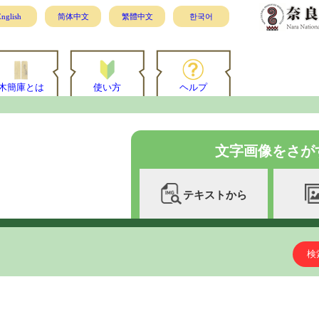
nglish
简体中文
繁體中文
한국어
木簡庫とは
使い方
ヘルプ
文字画像をさが
テキストから
検