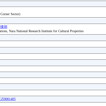
t Corner Sector)
調査部
tions, Nara National Research Institute for Cultural Properties
ICJ59001405