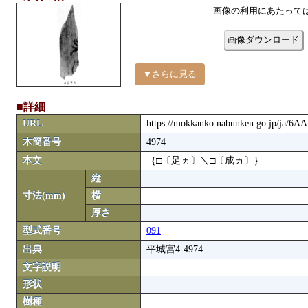
画像の利用にあたって
画像ダウンロード
▼さらに見る
■詳細
URL
https://mokkanko.nabunken.go.jp/ja/6A
木簡番号
4974
本文
｛□〔足ヵ〕＼□〔成ヵ〕｝
縦
寸法(mm)
横
厚さ
型式番号
091
出典
平城宮4-4974
文字説明
形状
樹種