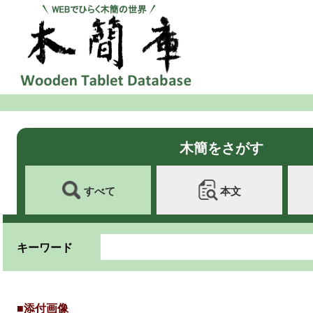
木簡をさがす
すべて
本文
キーワード
■添付画像