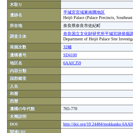
木取り
平城宮宮域東南隅地区
遺跡名
Heijō Palace (Palace Precincts, Southeas
所在地
奈良県奈良市佐紀町
奈良国立文化財研究所平城宮跡発掘
調査主体
Department of Heijō Palace Site Investiga
発掘次数
32補
遺構番号
SD4100
地区名
6AAICJ59
内容分類
国郡郷里
人名
和暦
西暦
遺構の年代観
765-770
木簡説明
DOI
http://doi.org/10.24484/mokkanko.6AA
関連URL