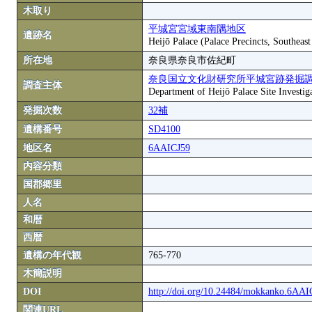
木取り
平城宮宮域東南隅地区
遺跡名
Heijō Palace (Palace Precincts, Southeas
所在地
奈良県奈良市佐紀町
奈良国立文化財研究所平城宮跡発掘
調査主体
Department of Heijō Palace Site Investiga
発掘次数
32補
遺構番号
SD4100
地区名
6AAICJ59
内容分類
国郡郷里
人名
和暦
西暦
遺構の年代観
765-770
木簡説明
DOI
http://doi.org/10.24484/mokkanko.6AA
関連URL