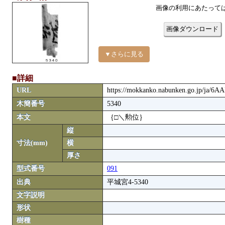
画像の利用にあたって
画像ダウンロード
▼さらに見る
■詳細
URL
https://mokkanko.nabunken.go.jp/ja/6A
木簡番号
5340
本文
｛□＼勲位｝
縦
寸法(mm)
横
厚さ
型式番号
091
出典
平城宮4-5340
文字説明
形状
樹種