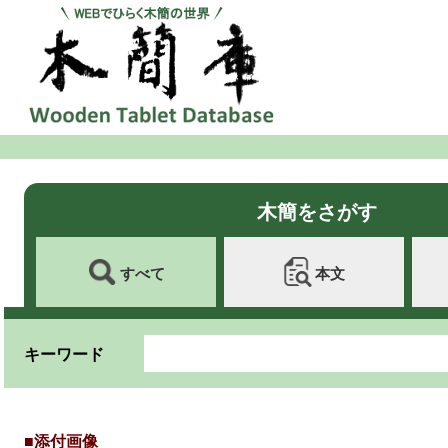
木簡をさがす
すべて
本文
キーワード
■添付画像