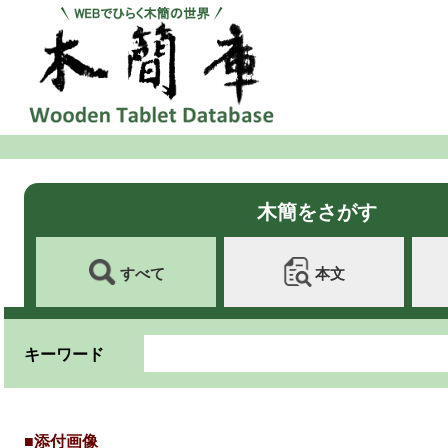
木簡をさがす
すべて
本文
キーワード
■添付画像