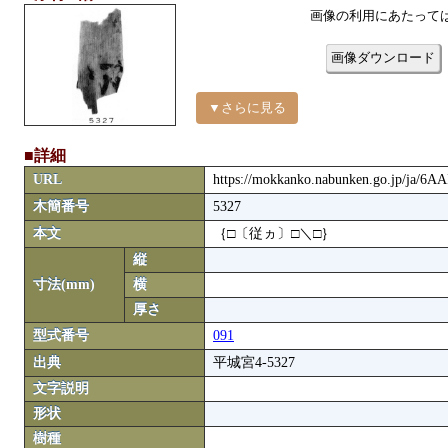
画像の利用にあたって
画像ダウンロード
▼さらに見る
■詳細
URL
https://mokkanko.nabunken.go.jp/ja/6A
木簡番号
5327
本文
｛□〔従ヵ〕□＼□｝
縦
寸法(mm)
横
厚さ
型式番号
091
出典
平城宮4-5327
文字説明
形状
樹種