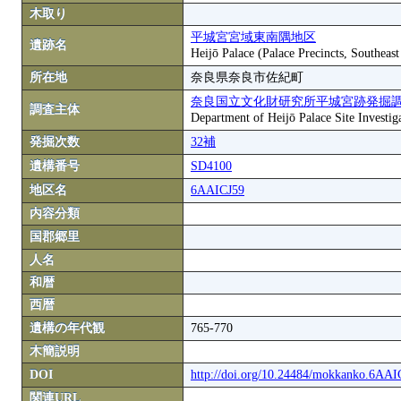
木取り
平城宮宮域東南隅地区
遺跡名
Heijō Palace (Palace Precincts, Southeas
所在地
奈良県奈良市佐紀町
奈良国立文化財研究所平城宮跡発掘
調査主体
Department of Heijō Palace Site Investiga
発掘次数
32補
遺構番号
SD4100
地区名
6AAICJ59
内容分類
国郡郷里
人名
和暦
西暦
遺構の年代観
765-770
木簡説明
DOI
http://doi.org/10.24484/mokkanko.6AA
関連URL