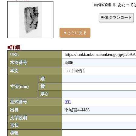
画像の利用にあたって
画像ダウンロード
▼さらに見る
■詳細
URL
https://mokkanko.nabunken.go.jp/ja/6A
木簡番号
4486
本文
□□〔阿倍〕
縦
寸法(mm)
横
厚さ
型式番号
091
出典
平城宮4-4486
文字説明
形状
樹種