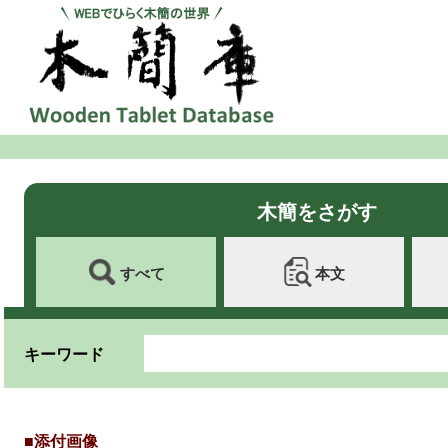
木簡をさがす
すべて
本文
キーワード
■添付画像