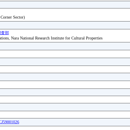
t Corner Sector)
調査部
tions, Nara National Research Institute for Cultural Properties
ICJ59001026