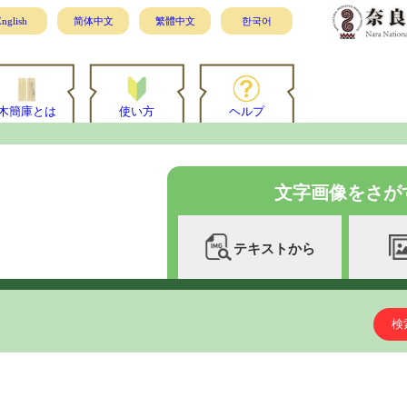
nglish
简体中文
繁體中文
한국어
木簡庫とは
使い方
ヘルプ
文字画像をさが
テキストから
検