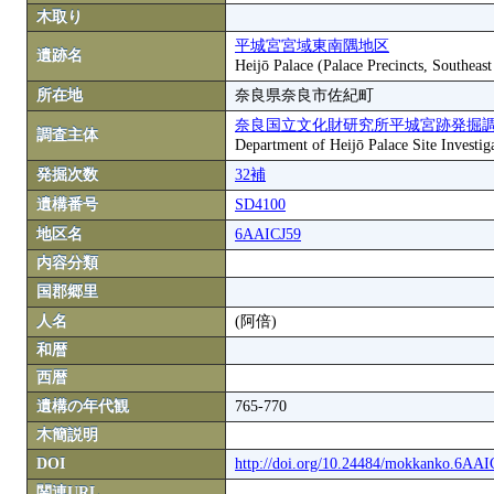
木取り
平城宮宮域東南隅地区
遺跡名
Heijō Palace (Palace Precincts, Southeas
所在地
奈良県奈良市佐紀町
奈良国立文化財研究所平城宮跡発掘
調査主体
Department of Heijō Palace Site Investiga
発掘次数
32補
遺構番号
SD4100
地区名
6AAICJ59
内容分類
国郡郷里
人名
(阿倍)
和暦
西暦
遺構の年代観
765-770
木簡説明
DOI
http://doi.org/10.24484/mokkanko.6AA
関連URL