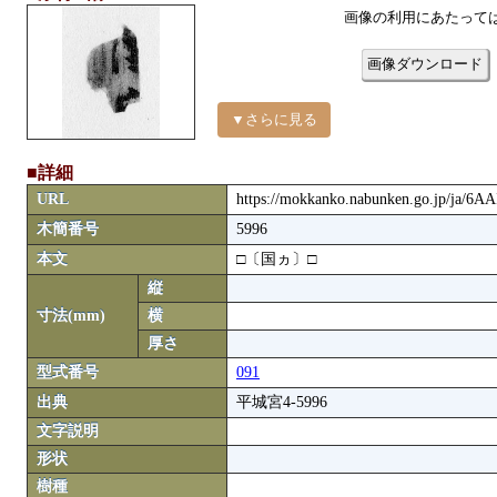
画像の利用にあたって
画像ダウンロード
▼さらに見る
■詳細
URL
https://mokkanko.nabunken.go.jp/ja/6A
木簡番号
5996
本文
□〔国ヵ〕□
縦
寸法(mm)
横
厚さ
型式番号
091
出典
平城宮4-5996
文字説明
形状
樹種