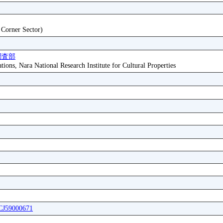
t Corner Sector)
調査部
tions, Nara National Research Institute for Cultural Properties
ICJ59000671