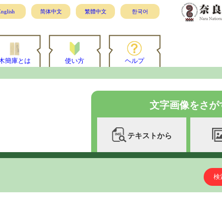
nglish
简体中文
繁體中文
한국어
木簡庫とは
使い方
ヘルプ
文字画像をさが
テキストから
検