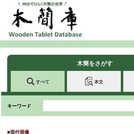
木簡をさがす
すべて
本文
キーワード
■添付画像