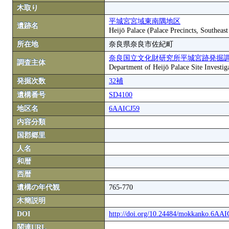
木取り
平城宮宮域東南隅地区
遺跡名
Heijō Palace (Palace Precincts, Southeas
所在地
奈良県奈良市佐紀町
奈良国立文化財研究所平城宮跡発掘
調査主体
Department of Heijō Palace Site Investiga
発掘次数
32補
遺構番号
SD4100
地区名
6AAICJ59
内容分類
国郡郷里
人名
和暦
西暦
遺構の年代観
765-770
木簡説明
DOI
http://doi.org/10.24484/mokkanko.6AA
関連URL