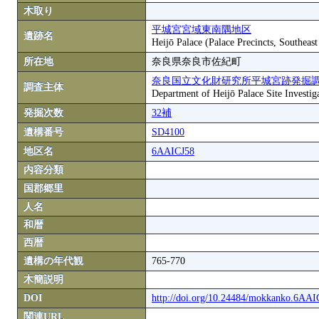
木取り
平城宮宮域東南隅地区
遺跡名
Heijō Palace (Palace Precincts, Southeas
所在地
奈良県奈良市佐紀町
奈良国立文化財研究所平城宮跡発掘
調査主体
Department of Heijō Palace Site Investiga
発掘次数
32補
遺構番号
SD4100
地区名
6AAICJ58
内容分類
国郡郷里
人名
和暦
西暦
遺構の年代観
765-770
木簡説明
DOI
http://doi.org/10.24484/mokkanko.6AA
関連URL