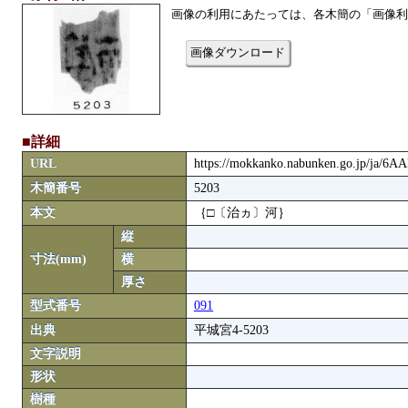
画像の利用にあたっては、各木簡の「画像利
画像ダウンロード
■詳細
URL
https://mokkanko.nabunken.go.jp/ja/6A
木簡番号
5203
本文
｛□〔治ヵ〕河｝
縦
寸法(mm)
横
厚さ
型式番号
091
出典
平城宮4-5203
文字説明
形状
樹種