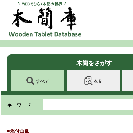
木簡をさがす
すべて
本文
キーワード
■添付画像