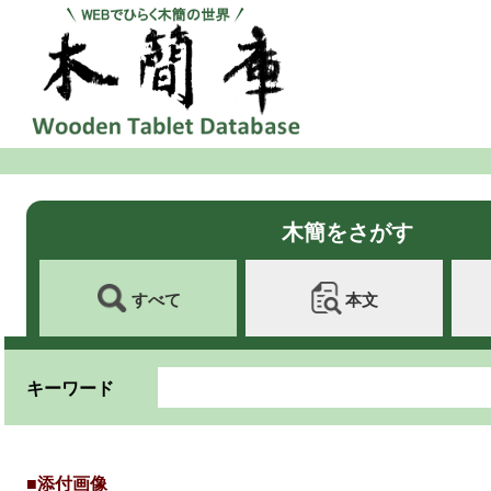
木簡をさがす
すべて
本文
キーワード
■添付画像