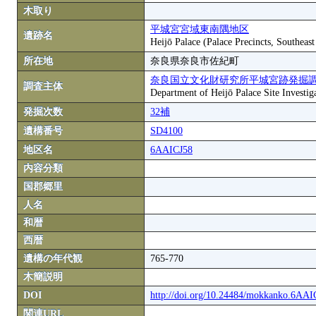
木取り
平城宮宮域東南隅地区
遺跡名
Heijō Palace (Palace Precincts, Southeas
所在地
奈良県奈良市佐紀町
奈良国立文化財研究所平城宮跡発掘
調査主体
Department of Heijō Palace Site Investiga
発掘次数
32補
遺構番号
SD4100
地区名
6AAICJ58
内容分類
国郡郷里
人名
和暦
西暦
遺構の年代観
765-770
木簡説明
DOI
http://doi.org/10.24484/mokkanko.6AA
関連URL