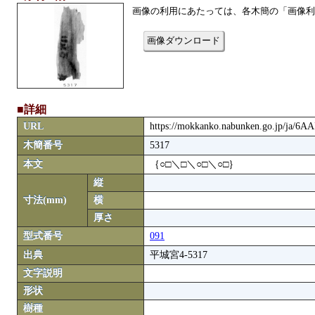
画像の利用にあたっては、各木簡の「画像利
画像ダウンロード
■詳細
URL
https://mokkanko.nabunken.go.jp/ja/6A
木簡番号
5317
本文
｛○□＼□＼○□＼○□｝
縦
寸法(mm)
横
厚さ
型式番号
091
出典
平城宮4-5317
文字説明
形状
樹種