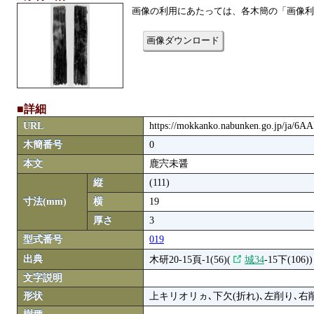
画像の利用にあたっては、各木簡の「画像利
画像ダウンロード
■詳細
URL
https://mokkanko.nabunken.go.jp/ja/6
木簡番号
0
本文
鹿宍未醤
縦
(111)
寸法(mm)
横
19
厚さ
3
型式番号
019
出典
木研20-15頁-1(56)(
城34
-15下(106))
文字説明
形状
上キリオリヵ､下欠(折れ)､左削り､右