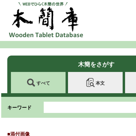
木簡をさがす
すべて
本文
キーワード
■添付画像