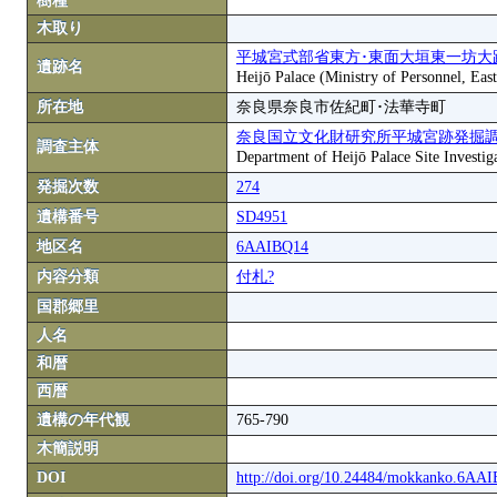
樹種
木取り
平城宮式部省東方･東面大垣東一坊大
遺跡名
Heijō Palace (Ministry of Personnel, Eas
所在地
奈良県奈良市佐紀町･法華寺町
奈良国立文化財研究所平城宮跡発掘
調査主体
Department of Heijō Palace Site Investiga
発掘次数
274
遺構番号
SD4951
地区名
6AAIBQ14
内容分類
付札?
国郡郷里
人名
和暦
西暦
遺構の年代観
765-790
木簡説明
DOI
http://doi.org/10.24484/mokkanko.6AA