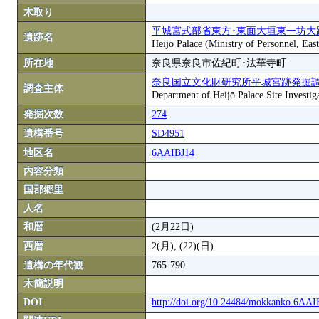
木取り
平城宮式部省東方･東面大垣東一坊大
遺跡名
Heijō Palace (Ministry of Personnel, Eas
所在地
奈良県奈良市佐紀町･法華寺町
奈良国立文化財研究所平城宮跡発掘
調査主体
Department of Heijō Palace Site Investiga
発掘次数
274
遺構番号
SD4951
地区名
6AAIBJ14
内容分類
国郡郷里
人名
和暦
(2月22日)
西暦
2(月), (22)(日)
遺構の年代観
765-790
木簡説明
DOI
http://doi.org/10.24484/mokkanko.6AA