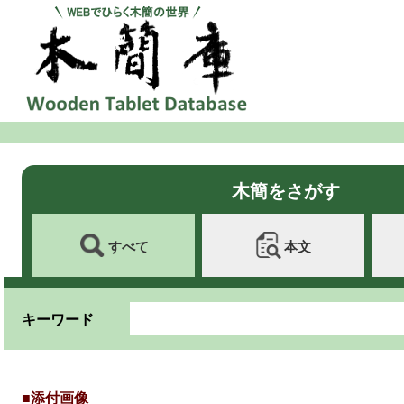
木簡をさがす
すべて
本文
キーワード
■添付画像