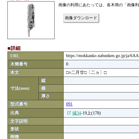
画像の利用にあたっては、各木簡の「画像利
画像ダウンロード
■詳細
URL
https://mokkanko.nabunken.go.jp/ja/6A
木簡番号
0
本文
□○二月廿□〔二ヵ〕□
縦
寸法(mm)
横
厚さ
型式番号
091
出典
城34
-19上(178)
文字説明
形状
樹種