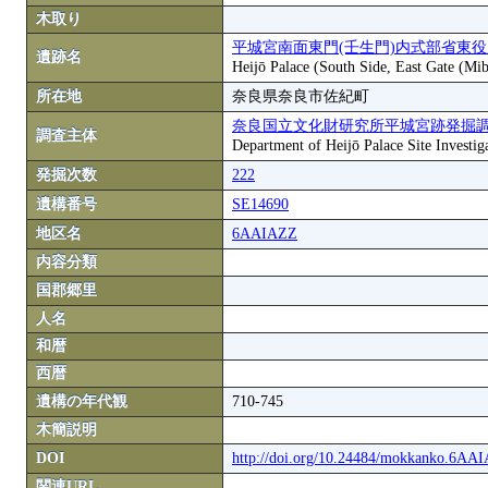
木取り
平城宮南面東門(壬生門)内式部省東
遺跡名
Heijō Palace (South Side, East Gate (Mi
所在地
奈良県奈良市佐紀町
奈良国立文化財研究所平城宮跡発掘
調査主体
Department of Heijō Palace Site Investiga
発掘次数
222
遺構番号
SE14690
地区名
6AAIAZZ
内容分類
国郡郷里
人名
和暦
西暦
遺構の年代観
710-745
木簡説明
DOI
http://doi.org/10.24484/mokkanko.6A
関連URL