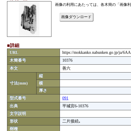
画像の利用にあたっては、各木簡の「画像利
画像ダウンロード
■詳細
URL
https://mokkanko.nabunken.go.jp/ja/6
木簡番号
10376
本文
善六
縦
寸法(mm)
横
厚さ
型式番号
091
出典
平城宮6-10376
文字説明
形状
二片接続｡
樹種