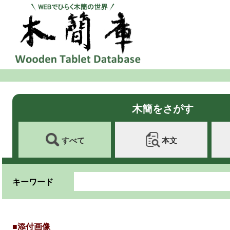
木簡をさがす
すべて
本文
キーワード
■添付画像