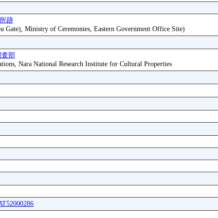
役所跡
bu Gate), Ministry of Ceremonies, Eastern Government Office Site)
調査部
tions, Nara National Research Institute for Cultural Properties
IAT52000286