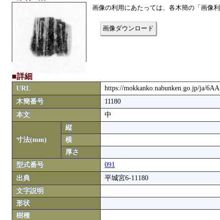
画像の利用にあたっては、各木簡の「画像利
画像ダウンロード
■詳細
URL
https://mokkanko.nabunken.go.jp/ja/6
木簡番号
11180
本文
中
縦
寸法(mm)
横
厚さ
型式番号
091
出典
平城宮6-11180
文字説明
形状
樹種