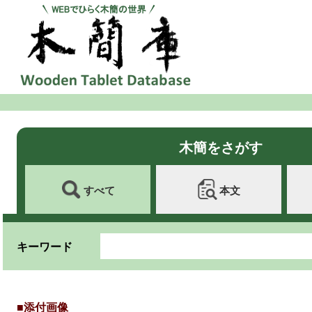
木簡をさがす
すべて
本文
キーワード
■添付画像