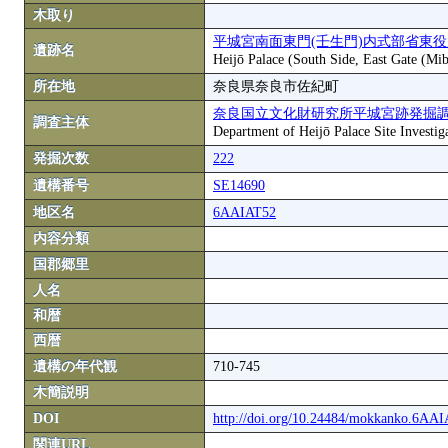
木取り
平城宮南面東門(壬生門)内式部省東
遺跡名
Heijō Palace (South Side, East Gate (Mi
所在地
奈良県奈良市佐紀町
奈良国立文化財研究所平城宮跡発掘
調査主体
Department of Heijō Palace Site Investiga
発掘次数
222
遺構番号
SE14690
地区名
6AAIAT52
内容分類
国郡郷里
人名
和暦
西暦
遺構の年代観
710-745
木簡説明
DOI
http://doi.org/10.24484/mokkanko.6AA
関連URL