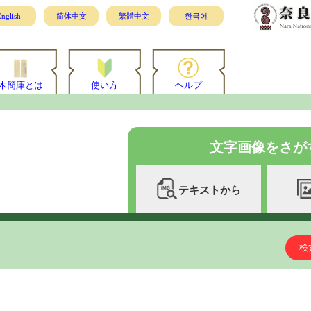
nglish
简体中文
繁體中文
한국어
木簡庫とは
使い方
ヘルプ
文字画像をさが
テキストから
検