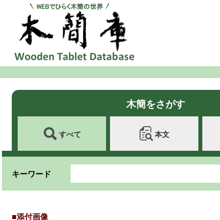
木簡をさがす
すべて
本文
キーワード
■添付画像