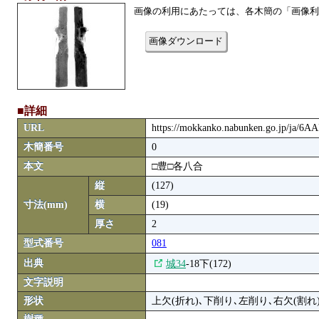
画像の利用にあたっては、各木簡の「画像利
画像ダウンロード
■詳細
URL
https://mokkanko.nabunken.go.jp/ja/6
木簡番号
0
本文
□豊□各八合
縦
(127)
寸法(mm)
横
(19)
厚さ
2
型式番号
081
出典
城34
-18下(172)
文字説明
形状
上欠(折れ)､下削り､左削り､右欠(割れ)