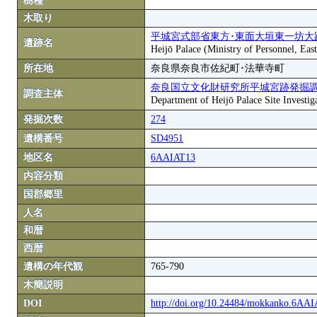
樹種
木取り
平城宮式部省東方･東面大垣東一坊大
遺跡名
Heijō Palace (Ministry of Personnel, Eas
所在地
奈良県奈良市佐紀町･法華寺町
奈良国立文化財研究所平城宮跡発掘
調査主体
Department of Heijō Palace Site Investiga
発掘次数
274
遺構番号
SD4951
地区名
6AAIAT13
内容分類
国郡郷里
人名
和暦
西暦
遺構の年代観
765-790
木簡説明
DOI
http://doi.org/10.24484/mokkanko.6AA