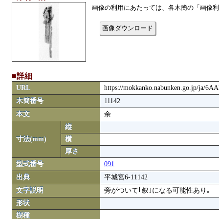
画像の利用にあたっては、各木簡の「画像利
画像ダウンロード
■詳細
URL
https://mokkanko.nabunken.go.jp/ja/6
木簡番号
11142
本文
余
縦
寸法(mm)
横
厚さ
型式番号
091
出典
平城宮6-11142
文字説明
旁がついて｢叙｣になる可能性あり｡
形状
樹種