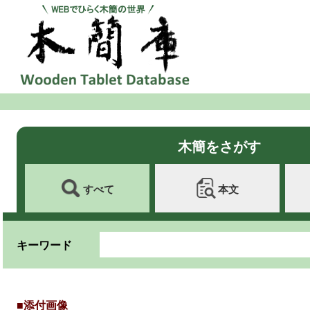
木簡をさがす
すべて
本文
キーワード
■添付画像