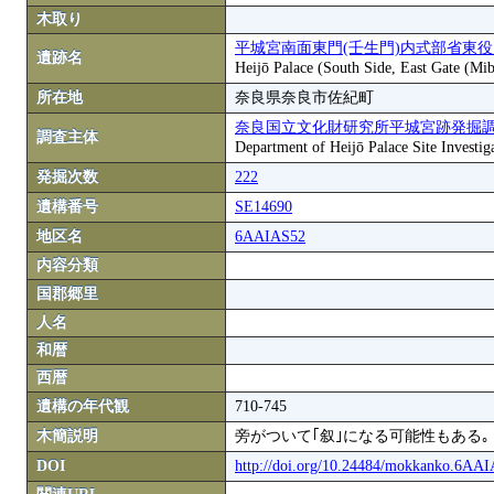
木取り
平城宮南面東門(壬生門)内式部省東
遺跡名
Heijō Palace (South Side, East Gate (Mi
所在地
奈良県奈良市佐紀町
奈良国立文化財研究所平城宮跡発掘
調査主体
Department of Heijō Palace Site Investiga
発掘次数
222
遺構番号
SE14690
地区名
6AAIAS52
内容分類
国郡郷里
人名
和暦
西暦
遺構の年代観
710-745
木簡説明
旁がついて｢叙｣になる可能性もある｡
DOI
http://doi.org/10.24484/mokkanko.6AA