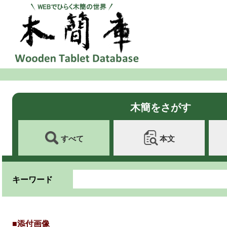
木簡をさがす
すべて
本文
キーワード
■添付画像