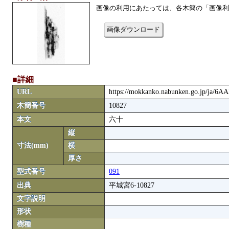
画像の利用にあたっては、各木簡の「画像利
画像ダウンロード
■詳細
URL
https://mokkanko.nabunken.go.jp/ja/6
木簡番号
10827
本文
六十
縦
寸法(mm)
横
厚さ
型式番号
091
出典
平城宮6-10827
文字説明
形状
樹種