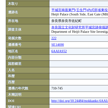
木取り
平城宮南面東門(壬生門)内式部省東
遺跡名
Heijō Palace (South Side, East Gate (Mi
所在地
奈良県奈良市佐紀町
奈良国立文化財研究所平城宮跡発掘
調査主体
Department of Heijō Palace Site Investiga
発掘次数
222
遺構番号
SE14690
地区名
6AAIAS52
内容分類
国郡郷里
人名
和暦
西暦
遺構の年代観
710-745
木簡説明
DOI
http://doi.org/10.24484/mokkanko.6AA
関連URL