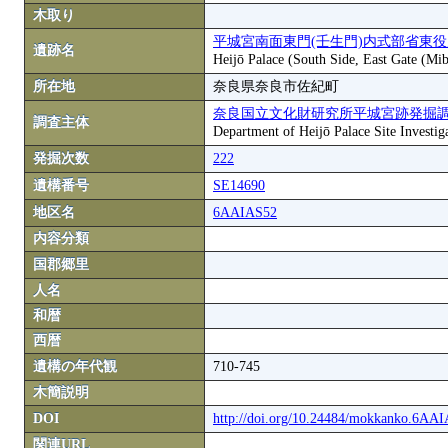
木取り
平城宮南面東門(壬生門)内式部省東
遺跡名
Heijō Palace (South Side, East Gate (Mi
所在地
奈良県奈良市佐紀町
奈良国立文化財研究所平城宮跡発掘
調査主体
Department of Heijō Palace Site Investiga
発掘次数
222
遺構番号
SE14690
地区名
6AAIAS52
内容分類
国郡郷里
人名
和暦
西暦
遺構の年代観
710-745
木簡説明
DOI
http://doi.org/10.24484/mokkanko.6AA
関連URL