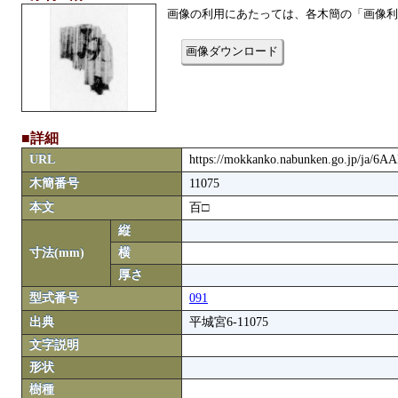
画像の利用にあたっては、各木簡の「画像利
画像ダウンロード
■詳細
URL
https://mokkanko.nabunken.go.jp/ja/6
木簡番号
11075
本文
百□
縦
寸法(mm)
横
厚さ
型式番号
091
出典
平城宮6-11075
文字説明
形状
樹種