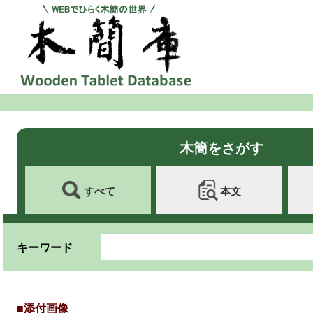
木簡をさがす
すべて
本文
キーワード
■添付画像