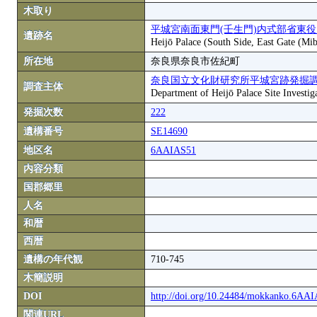
木取り
平城宮南面東門(壬生門)内式部省東
遺跡名
Heijō Palace (South Side, East Gate (Mi
所在地
奈良県奈良市佐紀町
奈良国立文化財研究所平城宮跡発掘
調査主体
Department of Heijō Palace Site Investiga
発掘次数
222
遺構番号
SE14690
地区名
6AAIAS51
内容分類
国郡郷里
人名
和暦
西暦
遺構の年代観
710-745
木簡説明
DOI
http://doi.org/10.24484/mokkanko.6AA
関連URL