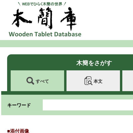
木簡をさがす
すべて
本文
キーワード
■添付画像