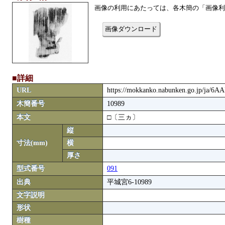
画像の利用にあたっては、各木簡の「画像利
画像ダウンロード
■詳細
URL
https://mokkanko.nabunken.go.jp/ja/6
木簡番号
10989
本文
□〔三ヵ〕
縦
寸法(mm)
横
厚さ
型式番号
091
出典
平城宮6-10989
文字説明
形状
樹種