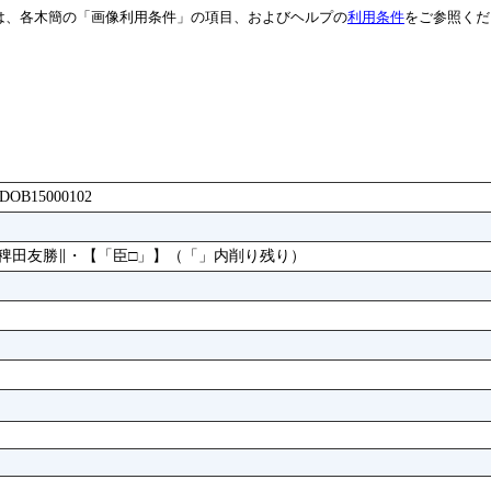
は、各木簡の「画像利用条件」の項目、およびヘルプの
利用条件
をご参照くだ
AADOB15000102
稗田友勝∥・【「臣□」】（「」内削り残り）