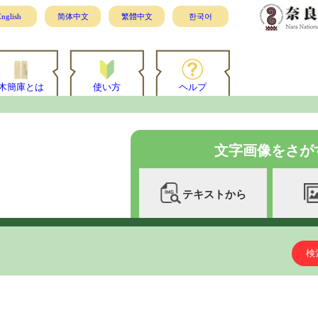
nglish
简体中文
繁體中文
한국어
木簡庫とは
使い方
ヘルプ
文字画像をさが
テキストから
検