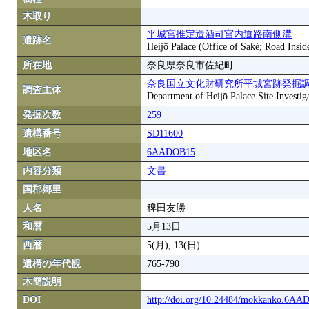
木取り
平城宮推定造酒司宮内道路南側溝
遺跡名
Heijō Palace (Office of Saké; Road Insid
所在地
奈良県奈良市佐紀町
奈良国立文化財研究所平城宮跡発掘
調査主体
Department of Heijō Palace Site Investiga
発掘次数
259
遺構番号
SD11600
地区名
6AADOB15
内容分類
文書
国郡郷里
人名
稗田友勝
和暦
5月13日
西暦
5(月), 13(日)
遺構の年代観
765-790
木簡説明
DOI
http://doi.org/10.24484/mokkanko.6A