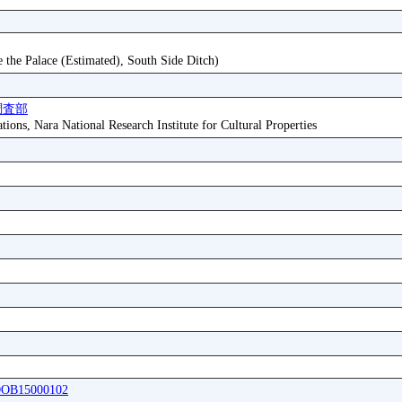
e the Palace (Estimated), South Side Ditch)
調査部
tions, Nara National Research Institute for Cultural Properties
ADOB15000102