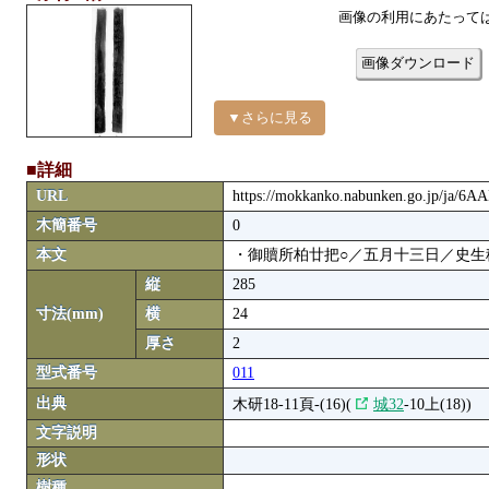
画像の利用にあたって
画像ダウンロード
▼さらに見る
■詳細
URL
https://mokkanko.nabunken.go.jp/ja/6
木簡番号
0
本文
・御贖所柏廿把○／五月十三日／史生
縦
285
寸法(mm)
横
24
厚さ
2
型式番号
011
出典
木研18-11頁-(16)(
城32
-10上(18))
文字説明
形状
樹種