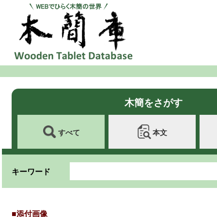
木簡をさがす
すべて
本文
キーワード
■添付画像