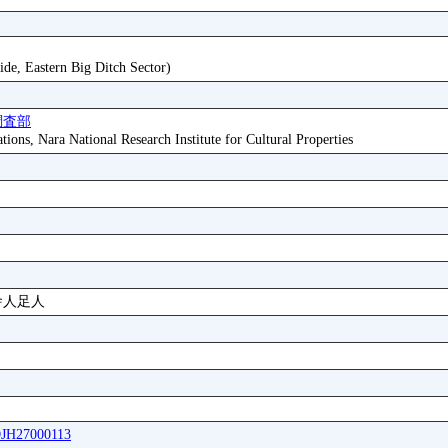
ide, Eastern Big Ditch Sector)
調査部
tions, Nara National Research Institute for Cultural Properties
舎人足人
DJH27000113