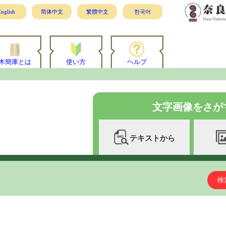
nglish
简体中文
繁體中文
한국어
木簡庫とは
使い方
ヘルプ
文字画像をさが
テキストから
検