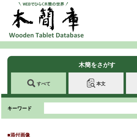
木簡をさがす
すべて
本文
キーワード
■添付画像