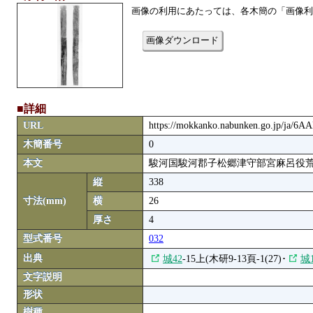
画像の利用にあたっては、各木簡の「画像利
画像ダウンロード
■詳細
URL
https://mokkanko.nabunken.go.jp/ja/6
木簡番号
0
本文
駿河国駿河郡子松郷津守部宮麻呂役荒
縦
338
寸法(mm)
横
26
厚さ
4
型式番号
032
出典
城42
-15上(木研9-13頁-1(27)･
城
文字説明
形状
樹種