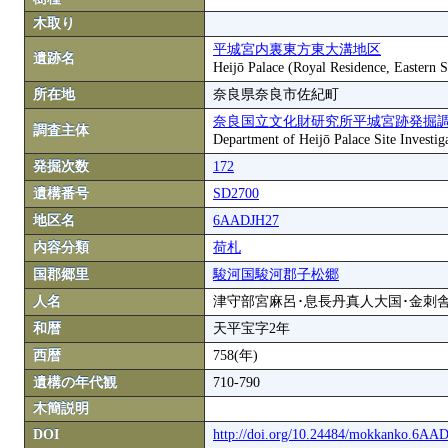
木取り
平城宮内裏東方東大溝地区
遺跡名
Heijō Palace (Royal Residence, Eastern S
所在地
奈良県奈良市佐紀町
奈良国立文化財研究所平城宮跡発掘
調査主体
Department of Heijō Palace Site Investiga
発掘次数
172
遺構番号
SD2700
地区名
6AADJH27
内容分類
荷札
国郡郷里
駿河国駿河郡子松郷
人名
津守部宮麻呂･息長丹真人大国･金刺
和暦
天平宝字2年
西暦
758(年)
遺構の年代観
710-790
木簡説明
DOI
http://doi.org/10.24484/mokkanko.6AA