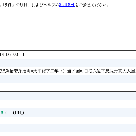
用条件」の項目、およびヘルプの
利用条件
をご参照ください。
AADJH27000113
堅魚拾壱斤拾両○天平寶字二年〈〉当／国司目従六位下息長丹真人大国
19
-21上(184))