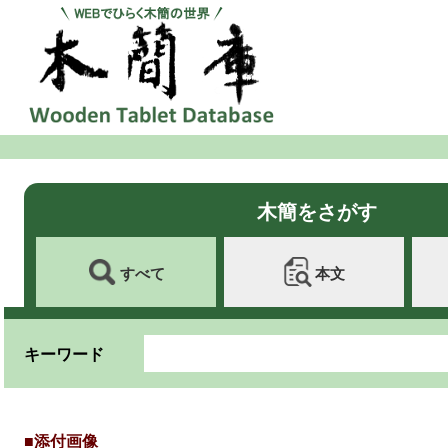
木簡をさがす
すべて
本文
キーワード
■添付画像