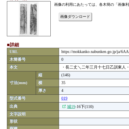
画像の利用にあたっては、各木簡の「画像利
画像ダウンロード
■詳細
URL
https://mokkanko.nabunken.go.jp/ja/6
木簡番号
0
本文
・長二丈＼二年三月十七日乙訓東人・
縦
(146)
寸法(mm)
横
35
厚さ
4
型式番号
019
出典
城19
-16下(110)
文字説明
形状
樹種