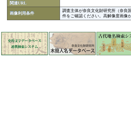
関連URL
調査主体が奈良文化財研究所（奈良
画像利用条件
件をご確認ください。高解像度画像がColbase