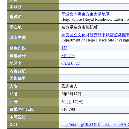
木取り
平城宮内裏東方東大溝地区
遺跡名
Heijō Palace (Royal Residence, Eastern S
所在地
奈良県奈良市佐紀町
奈良国立文化財研究所平城宮跡発掘
調査主体
Department of Heijō Palace Site Investiga
発掘次数
172
遺構番号
SD2700
地区名
6AADJF27
内容分類
国郡郷里
人名
乙訓東人
和暦
2年3月17日
西暦
3(月), 17(日)
遺構の年代観
710-790
木簡説明
DOI
http://doi.org/10.24484/mokkanko.6AA