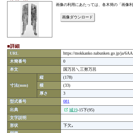
画像の利用にあたっては、各木簡の「画像利
画像ダウンロード
■詳細
URL
https://mokkanko.nabunken.go.jp/ja/6
木簡番号
0
本文
国万呂＼三努万呂
縦
(178)
寸法(mm)
横
(33)
厚さ
3
型式番号
081
出典
城19
-15下(95)
文字説明
形状
下欠｡