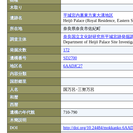
樹種
木取り
平城宮内裏東方東大溝地区
遺跡名
Heijō Palace (Royal Residence, Eastern S
所在地
奈良県奈良市佐紀町
奈良国立文化財研究所平城宮跡発掘
調査主体
Department of Heijō Palace Site Investiga
発掘次数
172
遺構番号
SD2700
地区名
6AADJC27
内容分類
国郡郷里
人名
国万呂･三努万呂
和暦
西暦
遺構の年代観
710-790
木簡説明
DOI
http://doi.org/10.24484/mokkanko.6AA