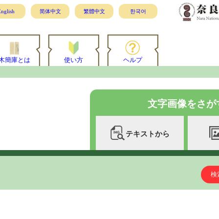
nglish
简体中文
繁體中文
한국어
木簡庫とは
使い方
ヘルプ
文字画像をさが
テキストから
検