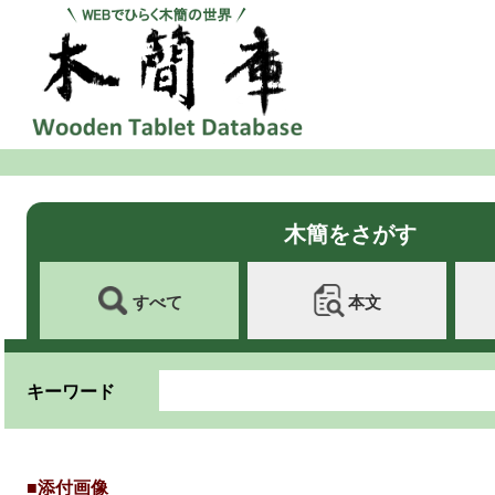
木簡をさがす
すべて
本文
キーワード
■添付画像