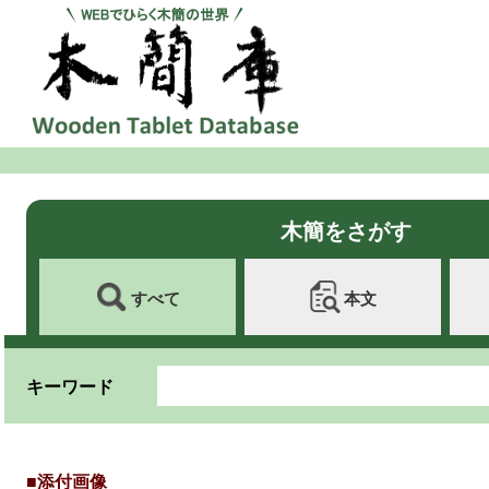
木簡をさがす
すべて
本文
キーワード
■添付画像