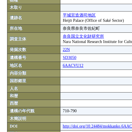
樹種
木取り
平城宮造酒司地区
遺跡名
Heijō Palace (Office of Saké Sector)
所在地
奈良県奈良市佐紀町
奈良国立文化財研究所
調査主体
Nara National Research Institute for Cult
発掘次数
22N
遺構番号
SD3050
地区名
6AACVU12
内容分類
国郡郷里
人名
和暦
西暦
遺構の年代観
710-790
木簡説明
DOI
http://doi.org/10.24484/mokkanko.6A