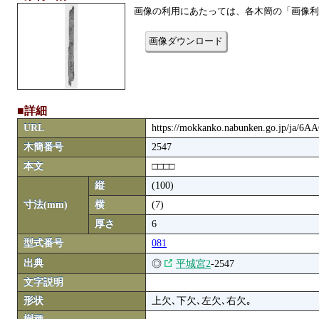
画像の利用にあたっては、各木簡の「画像利
画像ダウンロード
■詳細
URL
https://mokkanko.nabunken.go.jp/ja/6
木簡番号
2547
本文
□□□□
縦
(100)
寸法(mm)
横
(7)
厚さ
6
型式番号
081
出典
◎
平城宮2
-2547
文字説明
形状
上欠､下欠､左欠､右欠｡