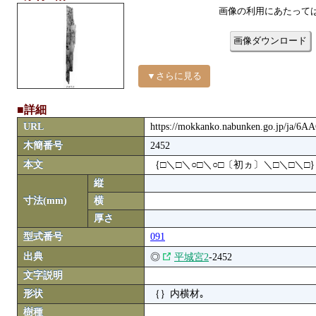
画像の利用にあたって
画像ダウンロード
▼さらに見る
■詳細
URL
https://mokkanko.nabunken.go.jp/ja/6
木簡番号
2452
本文
｛□＼□＼○□＼○□〔初ヵ〕＼□＼□＼□
縦
寸法(mm)
横
厚さ
型式番号
091
出典
◎
平城宮2
-2452
文字説明
形状
｛｝内横材｡
樹種