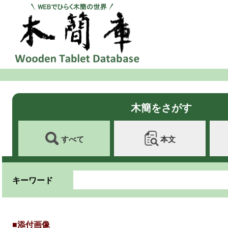
木簡をさがす
すべて
本文
キーワード
■添付画像