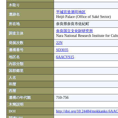
木取り
平城宮造酒司地区
遺跡名
Heijō Palace (Office of Saké Sector)
所在地
奈良県奈良市佐紀町
奈良国立文化財研究所
調査主体
Nara National Research Institute for Cult
発掘次数
22N
遺構番号
SD3035
地区名
6AACVS15
内容分類
国郡郷里
人名
和暦
西暦
遺構の年代観
710-756
木簡説明
DOI
http://doi.org/10.24484/mokkanko.6A