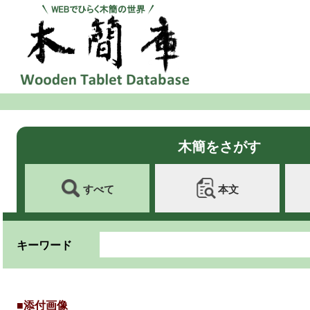
木簡をさがす
すべて
本文
キーワード
■添付画像