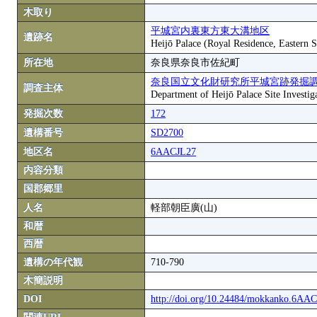
木取り
平城宮内裏東方東大溝地区
遺跡名
Heijō Palace (Royal Residence, Eastern S
所在地
奈良県奈良市佐紀町
奈良国立文化財研究所平城宮跡発掘
調査主体
Department of Heijō Palace Site Investiga
発掘次数
172
遺構番号
SD2700
地区名
6AACJL27
内容分類
国郡郷里
人名
軽部朝臣廣(山)
和暦
西暦
遺構の年代観
710-790
木簡説明
DOI
http://doi.org/10.24484/mokkanko.6AA