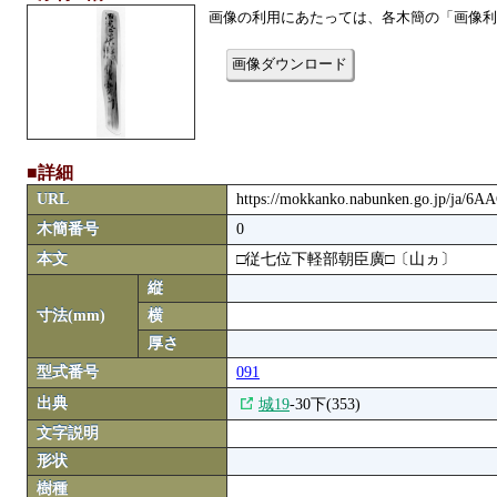
画像の利用にあたっては、各木簡の「画像利
画像ダウンロード
■詳細
URL
https://mokkanko.nabunken.go.jp/ja/6
木簡番号
0
本文
□従七位下軽部朝臣廣□〔山ヵ〕
縦
寸法(mm)
横
厚さ
型式番号
091
出典
城19
-30下(353)
文字説明
形状
樹種