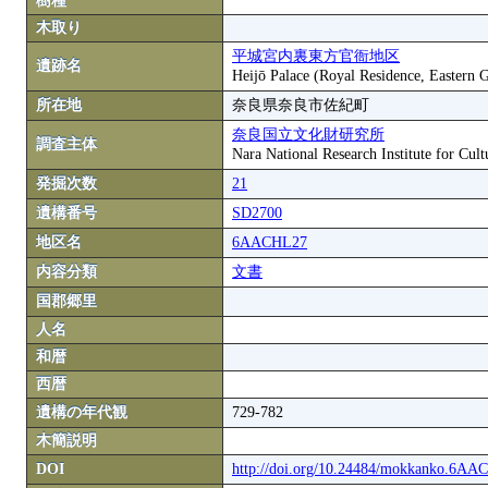
樹種
木取り
平城宮内裏東方官衙地区
遺跡名
Heijō Palace (Royal Residence, Eastern 
所在地
奈良県奈良市佐紀町
奈良国立文化財研究所
調査主体
Nara National Research Institute for Cult
発掘次数
21
遺構番号
SD2700
地区名
6AACHL27
内容分類
文書
国郡郷里
人名
和暦
西暦
遺構の年代観
729-782
木簡説明
DOI
http://doi.org/10.24484/mokkanko.6A