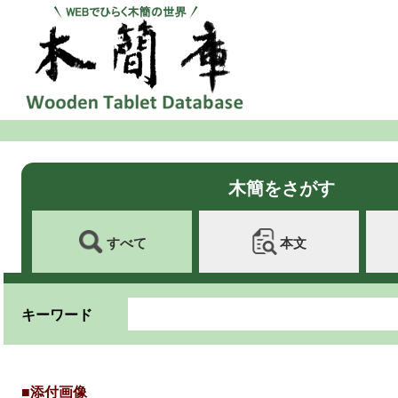
木簡をさがす
すべて
本文
キーワード
■添付画像