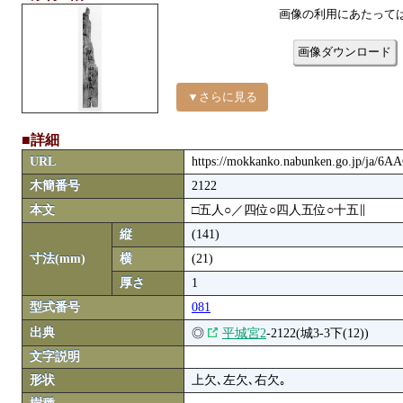
画像の利用にあたって
画像ダウンロード
▼さらに見る
■詳細
URL
https://mokkanko.nabunken.go.jp/ja/6
木簡番号
2122
本文
□五人○／四位○四人五位○十五∥
縦
(141)
寸法(mm)
横
(21)
厚さ
1
型式番号
081
出典
◎
平城宮2
-2122(城3-3下(12))
文字説明
形状
上欠､左欠､右欠｡